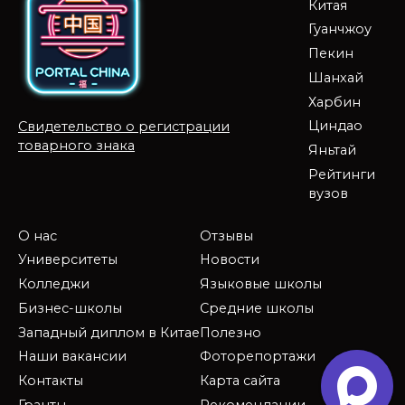
Китая
Гуанчжоу
Пекин
Шанхай
Харбин
Циндао
Свидетельство о регистрации
товарного знака
Яньтай
Рейтинги
вузов
О нас
Отзывы
Университеты
Новости
Колледжи
Языковые школы
Бизнес-школы
Средние школы
Западный диплом в Китае
Полезно
Наши вакансии
Фоторепортажи
Контакты
Карта сайта
Гранты
Рекомендации