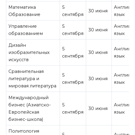
Математика
5
Английс
30 июня
Образование
сентября
язык
Управление
5
Английс
30 июня
образованием
сентября
язык
Дизайн
5
Английс
изобразительных
30 июня
сентября
язык
искусств
Сравнительная
5
Английс
литература и
30 июня
сентября
язык
мировая литература
Международный
бизнес (Азиатско-
5
Английс
30 июня
Европейская
сентября
язык
бизнес-школа)
Политология
5
Английс