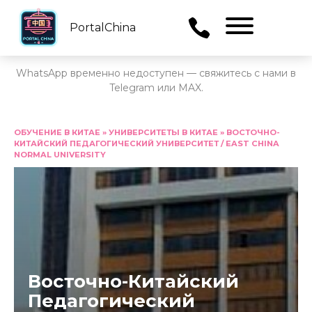
PortalChina
Menu
WhatsApp временно недоступен — свяжитесь с нами в
Telegram или MAX.
Перейти
к
ОБУЧЕНИЕ В КИТАЕ
»
УНИВЕРСИТЕТЫ В КИТАЕ
»
ВОСТОЧНО-
КИТАЙСКИЙ ПЕДАГОГИЧЕСКИЙ УНИВЕРСИТЕТ / EAST CHINA
содержанию
NORMAL UNIVERSITY
Восточно-Китайский
Педагогический