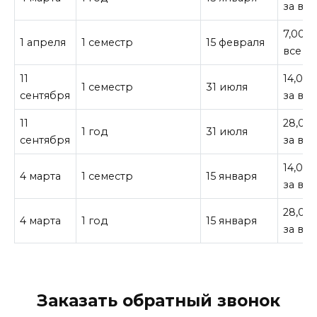
за все
7,000¥
1 апреля
1 семестр
15 февраля
все
11
14,00
1 семестр
31 июля
сентября
за все
11
28,00
1 год
31 июля
сентября
за все
14,00
4 марта
1 семестр
15 января
за все
28,00
4 марта
1 год
15 января
за все
Заказать обратный звонок