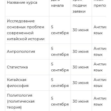
Название курса
начала
подачи
препода
заявки
Исследование
основных проблем
5
Английс
30 июня
современной
сентября
язык
китайской истории
5
Английс
Антропология
30 июня
сентября
язык
5
Английс
Статистика
30 июня
сентября
язык
Китайская
5
Английс
30 июня
философия
сентября
язык
Политология
5
Английс
(политическая
30 июня
сентября
язык
теория)