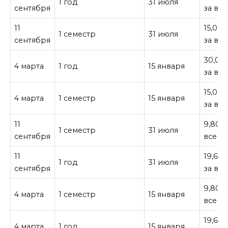
1 год
31 июля
сентября
за все
11
15,00
1 семестр
31 июля
сентября
за все
30,00
4 марта
1 год
15 января
за все
15,00
4 марта
1 семестр
15 января
за все
11
9,800
1 семестр
31 июля
сентября
все
11
19,60
1 год
31 июля
сентября
за все
9,800
4 марта
1 семестр
15 января
все
19,60
4 марта
1 год
15 января