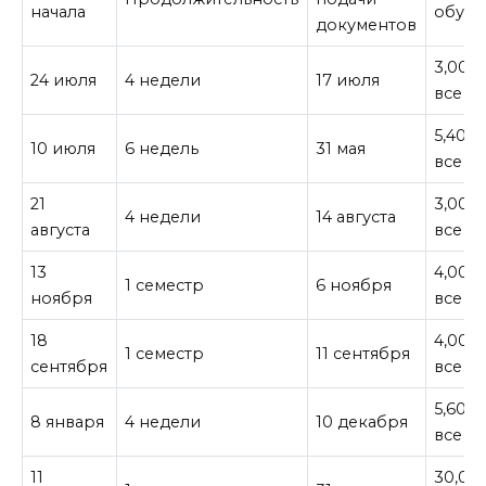
начала
обуче
документов
3,000
24 июля
4 недели
17 июля
все
5,400¥
10 июля
6 недель
31 мая
все
21
3,000
4 недели
14 августа
августа
все
13
4,000
1 семестр
6 ноября
ноября
все
18
4,000
1 семестр
11 сентября
сентября
все
5,600¥
8 января
4 недели
10 декабря
все
11
30,00