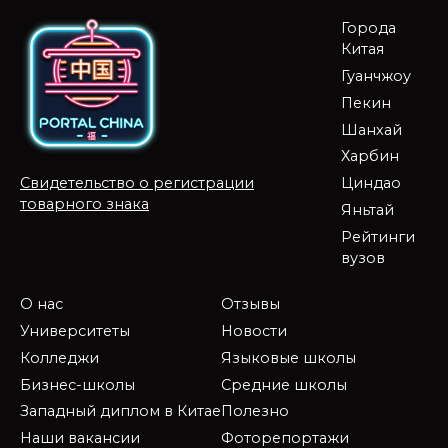
Города
Китая
Гуанчжоу
Пекин
Шанхай
Харбин
Циндао
Свидетельство о регистрации
товарного знака
Яньтай
Рейтинги
вузов
О нас
Отзывы
Университеты
Новости
Колледжи
Языковые школы
Бизнес-школы
Средние школы
Западный диплом в Китае
Полезно
Наши вакансии
Фоторепортажи