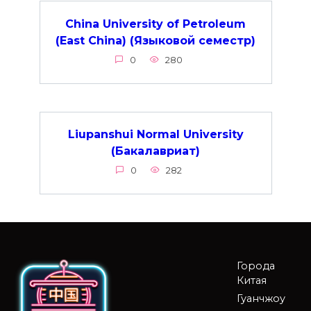
China University of Petroleum
(East China) (Языковой семестр)
0
280
Liupanshui Normal University
(Бакалавриат)
0
282
Города
Китая
Гуанчжоу