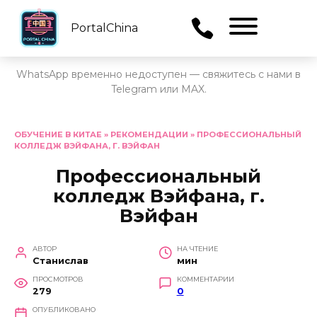
PortalChina
Menu
WhatsApp временно недоступен — свяжитесь с нами в
Telegram или MAX.
Перейти
к
ОБУЧЕНИЕ В КИТАЕ
»
РЕКОМЕНДАЦИИ
»
ПРОФЕССИОНАЛЬНЫЙ
КОЛЛЕДЖ ВЭЙФАНА, Г. ВЭЙФАН
содержанию
Профессиональный
колледж Вэйфана, г.
Вэйфан
АВТОР
НА ЧТЕНИЕ
Станислав
мин
ПРОСМОТРОВ
КОММЕНТАРИИ
279
0
ОПУБЛИКОВАНО