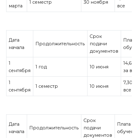
1 семестр
30 ноября
марта
все
Срок
Дата
Плата
Продолжительность
подачи
начала
обуче
документов
1
14,60
1 год
10 июня
сентября
за все
1
7,300¥
1 семестр
10 июня
сентября
все
Срок
Дата
Плата за
Продолжительность
подачи
начала
обучени
документов