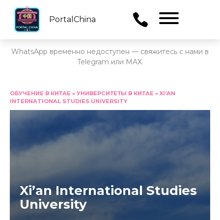
PortalChina
Menu
WhatsApp временно недоступен — свяжитесь с нами в
Telegram или MAX.
Перейти
к
ОБУЧЕНИЕ В КИТАЕ
»
УНИВЕРСИТЕТЫ В КИТАЕ
»
XI’AN
INTERNATIONAL STUDIES UNIVERSITY
содержанию
Xi’an International Studies
University