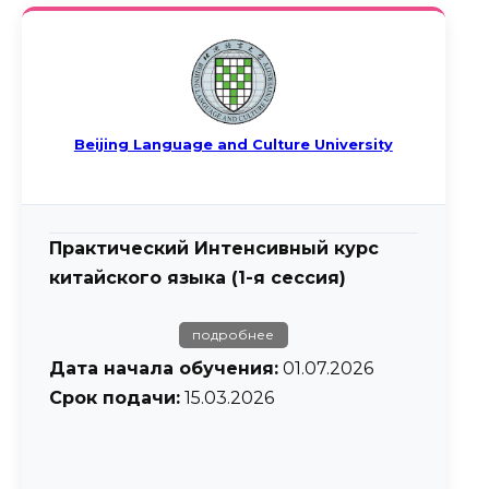
подробнее
Дата начала обучения:
21.07.2026
Срок подачи:
01.06.2026
Beijing Language and Culture University
4 недели
— языковые каникулы
5 недель
— языковые каникулы
Практический Интенсивный курс
китайского языка (1-я сессия)
6 недель
— языковые каникулы
подробнее
Дата начала обучения:
01.07.2026
Летняя сессия (3-я сессия)
Срок подачи:
15.03.2026
подробнее
4 недели
— языковые каникулы
Дата начала обучения:
04.08.2026