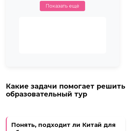
Показать ещё
5 недель
— языковые каникулы
Стоимость услуги
От 59 000 ₽
Забронировать
Какие задачи помогает решить
образовательный тур
Понять, подходит ли Китай для