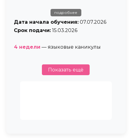
подробнее
Дата начала обучения:
07.07.2026
Срок подачи:
15.03.2026
4 недели
— языковые каникулы
5 недель
— языковые каникулы
Показать ещё
6 недель
— языковые каникулы
Стоимость услуги
7 недель
— языковые каникулы
От 59 000 ₽
Забронировать
8 недель
— языковые каникулы
Летняя сессия (2-я сессия)