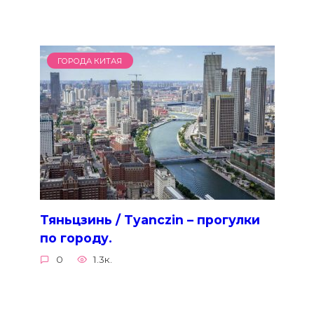
ГОРОДА КИТАЯ
Тяньцзинь / Tyanczin – прогулки
по городу.
0
1.3к.