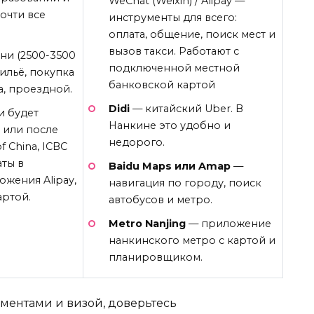
WeChat (Weixin) / Alipay —
очти все
инструменты для всего:
оплата, общение, поиск мест и
вызов такси. Работают с
ни (2500-3500
подключенной местной
ильё, покупка
банковской картой
а, проездной.
Didi
— китайский Uber. В
и будет
Нанкине это удобно и
 или после
недорого.
 China, ICBC
аты в
Baidu Maps или Amap
—
жения Alipay,
навигация по городу, поиск
артой.
автобусов и метро.
Metro Nanjing
— приложение
нанкинского метро с картой и
планировщиком.
ументами и визой, доверьтесь