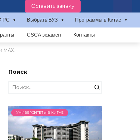
Оставить заявку
О PC
Выбрать ВУЗ
Программы в Китае
Гранты
CSCA экзамен
Контакты
и MAX.
Поиск
Search
for:
УНИВЕРСИТЕТЫ В КИТАЕ