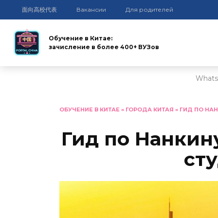
面向高校代表
Вакансии
Для родителей
Обучение в Китае:
зачисление в более 400+ ВУЗов
Whats
Перейти
к
ОБУЧЕНИЕ В КИТАЕ
»
ГОРОДА КИТАЯ
»
ГИД ПО НА
содержанию
Гид по Нанкин
ст