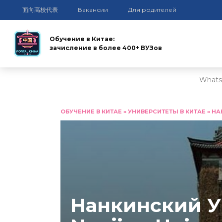
面向高校代表
Вакансии
Для родителей
Обучение в Китае:
зачисление в более 400+ ВУЗов
Whats
Перейти
к
ОБУЧЕНИЕ В КИТАЕ
»
УНИВЕРСИТЕТЫ В КИТАЕ
»
НА
содержанию
Нанкинский У