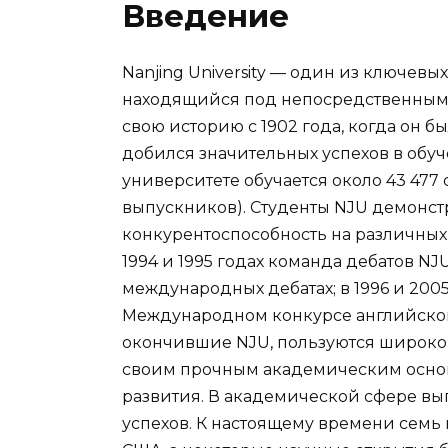
Введение
Nanjing University — один из ключевы
находящийся под непосредственным 
свою историю с 1902 года, когда он бы
добился значительных успехов в обуч
университете обучается около 43 477 ст
выпускников). Студенты NJU демонс
конкурентоспособность на различных 
1994 и 1995 годах команда дебатов N
международных дебатах; в 1996 и 200
Международном конкурсе английской
окончившие NJU, пользуются широко
своим прочным академическим осно
развития. В академической сфере в
успехов. К настоящему времени сем