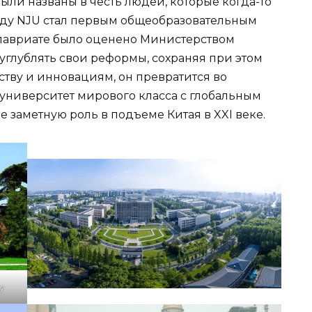
ыли названы в честь людей, которые когда-то
году NJU стал первым общеобразовательным
алавриате было оценено Министерством
 углублять свои реформы, сохраняя при этом
тву и инновациям, он превратится во
ниверситет мирового класса с глобальным
ее заметную роль в подъеме Китая в XXI веке.
y