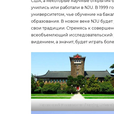
США, а некоторые научные открытия б
учились или работали в NJU. В 1999 
университетом, чье обучение на бак
образования. В новом веке NJU будет
свои традиции. Стремясь к совершенс
всеобъемлющий исследовательский у
видением, а значит, будет играть бол
Нанкинский Университет / Nanjing Universit