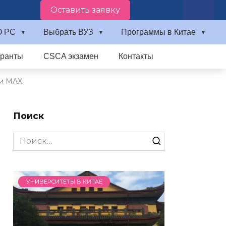
Оставить заявку
О PC
Выбрать ВУЗ
Программы в Китае
Гранты
CSCA экзамен
Контакты
и MAX.
Поиск
Search
for:
УНИВЕРСИТЕТЫ В КИТАЕ