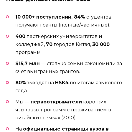
10 000+ поступлений, 84%
студентов
получают гранты (полные/частичные).
400
партнёрских университетов и
колледжей,
70
городов Китая,
30 000
программ.
$15,7 млн
— столько семьи сэкономили за
счёт выигранных грантов.
80%
выходят на
HSK4
по итогам языкового
года.
Мы —
первооткрыватели
коротких
языковых программ с проживанием в
китайских семьях (2010).
На
официальные страницы вузов в