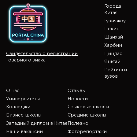
Города
Китая
Гуанчжоу
Пекин
Шанхай
Харбин
Циндао
Свидетельство о регистрации
товарного знака
Яньтай
Рейтинги
вузов
О нас
Отзывы
Университеты
Новости
Колледжи
Языковые школы
Бизнес-школы
Средние школы
Западный диплом в Китае
Полезно
Наши вакансии
Фоторепортажи