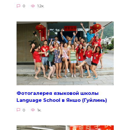
0
1.2к.
Фотогалерея языковой школы
Language School в Яншо (Гуйлинь)
0
1к.