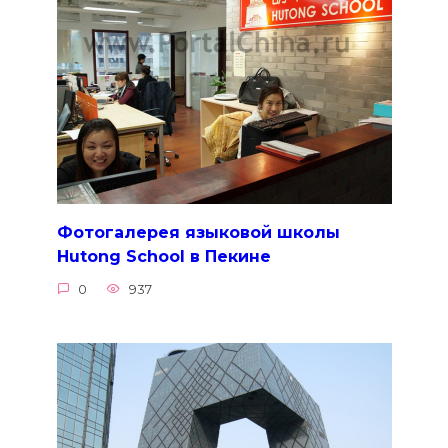
Фотогалерея языковой школы
Hutong School в Пекине
0
937