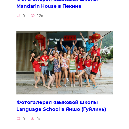
Mandarin House в Пекине
0
1.2к.
Фотогалерея языковой школы
Language School в Яншо (Гуйлинь)
0
1к.