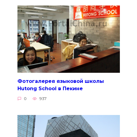
Фотогалерея языковой школы
Hutong School в Пекине
0
937