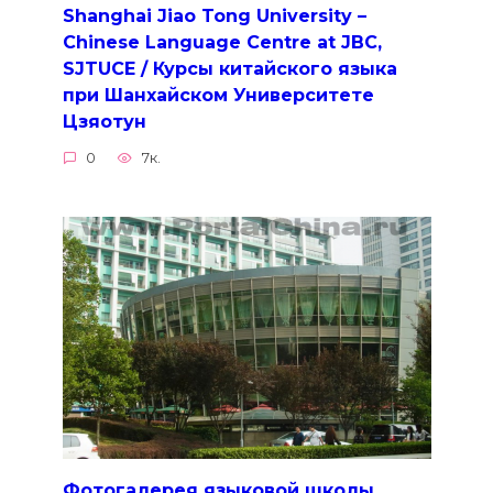
Shanghai Jiao Tong University –
Chinese Language Centre at JBC,
SJTUCE / Курсы китайского языка
при Шанхайском Университете
Цзяотун
0
7к.
Фотогалерея языковой школы