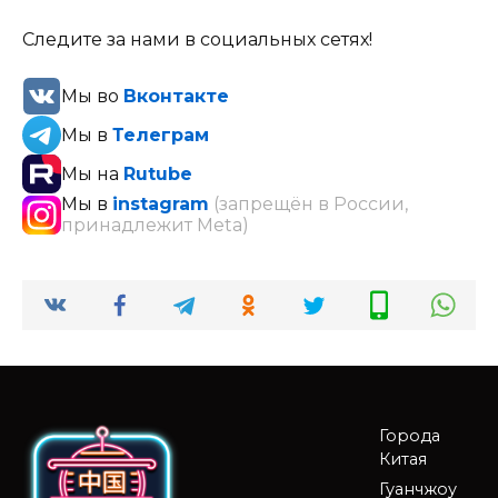
Следите за нами в социальных сетях!
Мы во
Вконтакте
Мы в
Телеграм
Мы на
Rutube
Мы в
instagram
(запрещён в России,
принадлежит Meta)
Города
Китая
Гуанчжоу