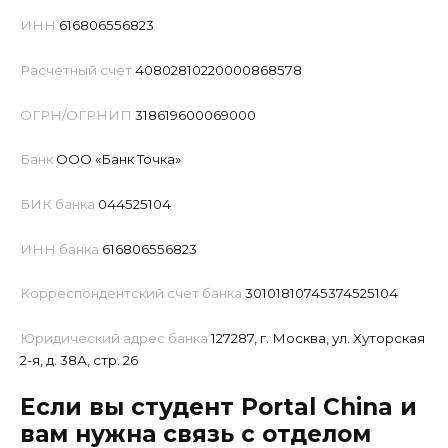
ИНН
616806556823
Расчетный счет
40802810220000868578
ОГРН/ОГРНИП
318619600069000
Банк
ООО «Банк Точка»
БИК банка
044525104
ИНН банка
616806556823
Корреспондентский счет банка
30101810745374525104
Юридический адрес банка
127287, г. Москва, ул. Хуторская
2-я, д. 38А, стр. 26
Если вы студент Portal China и
вам нужна связь с отделом