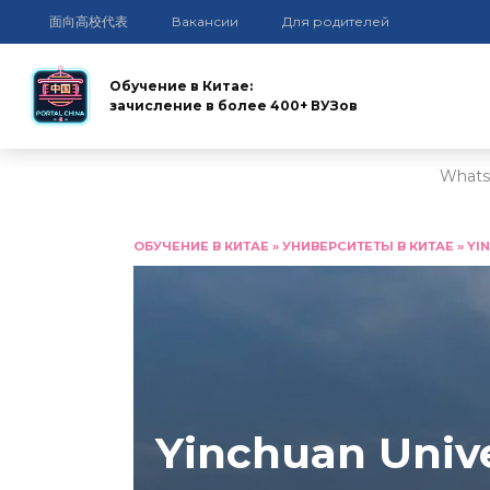
面向高校代表
Вакансии
Для родителей
Обучение в Китае:
зачисление в более 400+ ВУЗов
Whats
Перейти
к
ОБУЧЕНИЕ В КИТАЕ
»
УНИВЕРСИТЕТЫ В КИТАЕ
»
YI
содержанию
Yinchuan Unive