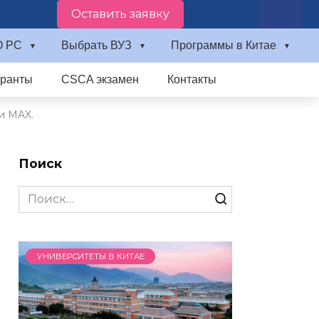
Оставить заявку
О PC
Выбрать ВУЗ
Программы в Китае
Гранты
CSCA экзамен
Контакты
и MAX.
Поиск
Search
for:
УНИВЕРСИТЕТЫ В КИТАЕ