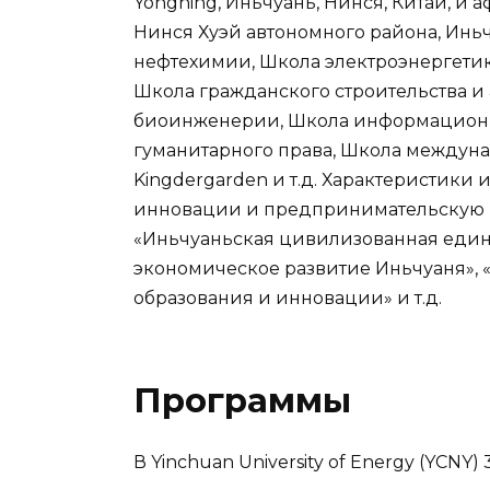
Yongning, Иньчуань, Нинся, Китай, 
Нинся Хуэй автономного района, Инь
нефтехимии, Школа электроэнергетик
Школа гражданского строительства и 
биоинженерии, Школа информационн
гуманитарного права, Школа междуна
Kingdergarden и т.д. Характеристики
инновации и предпринимательскую пр
«Иньчуаньская цивилизованная едини
экономическое развитие Иньчуаня»,
образования и инновации» и т.д.
Программы
В Yinchuan University of Energy (YCNY