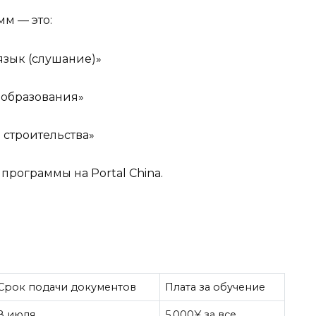
м — это:
язык (слушание)»
 образования»
 строительства»
 программы на Portal China.
Срок подачи документов
Плата за обучение
8 июля
5,000¥ за все