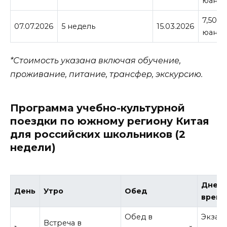
юане
7,500
07.07.2026
5 недель
15.03.2026
юане
*Стоимость указана включая обучение,
проживание, питание, трансфер, экскурсию.
Программа учебно-культурной
поездки по южному региону Китая
для российских школьников (2
недели)
Днев
День
Утро
Обед
время
Обед в
Экзам
Встреча в