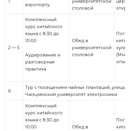
1
университетской
церем
аэропорту
столовой
откры
Комплексный
курс китайского
языка с 8:30 до
Погру
10:00
Обед в
китай
2 — 5
университетской
культу
столовой
(Мног
Аудирование и
опыт)
разговорная
практика
Тур с посещением чайных плантаций, улицы Х
6
Чжэцзянский университет электроники
Комплексный
курс китайского
языка с 8:30 до
Погру
10:00
Обед в
китай