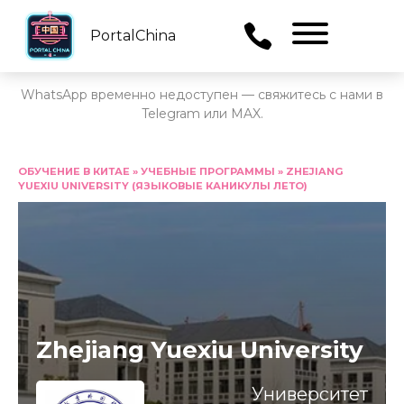
PortalChina
Menu
WhatsApp временно недоступен — свяжитесь с нами в
Telegram или MAX.
Перейти
к
ОБУЧЕНИЕ В КИТАЕ
»
УЧЕБНЫЕ ПРОГРАММЫ
»
ZHEJIANG
YUEXIU UNIVERSITY (ЯЗЫКОВЫЕ КАНИКУЛЫ ЛЕТО)
содержанию
Zhejiang Yuexiu University
Университет