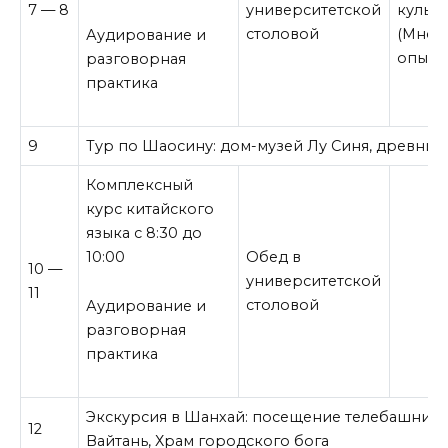
7 — 8
университетской
культу
столовой
(Мног
Аудирование и
опыт)
разговорная
практика
9
Тур по Шаосину: дом-музей Лу Синя, древний 
Комплексный
курс китайского
языка с 8:30 до
10:00
Обед в
10 —
университетской
11
столовой
Аудирование и
разговорная
практика
Экскурсия в Шанхай: посещение телебашни «
12
Вайтань, Храм городского бога