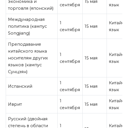
экономика и
15 мая
сентября
язык
торговля (японский)
Международная
1
Китайск
политика (кампус
15 мая
сентября
язык
Songjiang)
Преподавание
китайского языка
1
Китайск
носителям других
15 мая
сентября
язык
языков (кампус
Сунцзян)
1
Китайск
Испанский
15 мая
сентября
язык
1
Китайск
Иврит
15 мая
сентября
язык
Русский (двойная
степень в области
1
Китайск