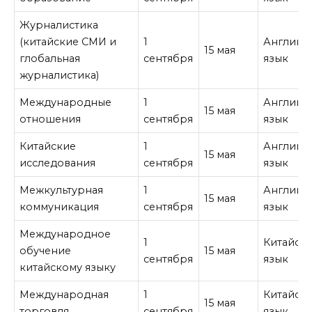
Журналистика
(китайские СМИ и
1
Английс
15 мая
глобальная
сентября
язык
журналистика)
Международные
1
Английс
15 мая
отношения
сентября
язык
Китайские
1
Английс
15 мая
исследования
сентября
язык
Межкультурная
1
Английс
15 мая
коммуникация
сентября
язык
Международное
1
Китайск
обучение
15 мая
сентября
язык
китайскому языку
Международная
1
Китайск
15 мая
торговля
сентября
язык