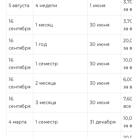
3,700 
5 августа
4 недели
1 июня
за все
16
3,700 
1 месяц
30 июня
сентября
за все
16
20,00
1 год
30 июня
сентября
за все
16
10,000
1 семестр
30 июня
сентября
за все
16
6,000
2 месяца
30 июня
сентября
за все
16
7,600 
3 месяца
30 июня
сентября
все
10,000
4 марта
1 семестр
31 декабря
за все
20,00