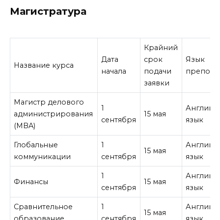
Магистратура
Крайний
Дата
срок
Язык
Название курса
начала
подачи
препода
заявки
Магистр делового
1
Английс
администрирования
15 мая
сентября
язык
(MBA)
Глобальные
1
Английс
15 мая
коммуникации
сентября
язык
1
Английс
Финансы
15 мая
сентября
язык
Сравнительное
1
Английс
15 мая
образование
сентября
язык