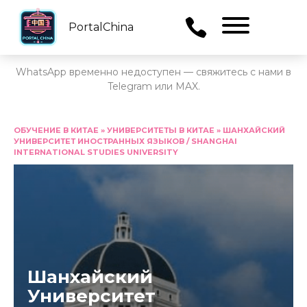
PortalChina
Menu
WhatsApp временно недоступен — свяжитесь с нами в
Telegram или MAX.
Перейти
к
ОБУЧЕНИЕ В КИТАЕ
»
УНИВЕРСИТЕТЫ В КИТАЕ
»
ШАНХАЙСКИЙ
УНИВЕРСИТЕТ ИНОСТРАННЫХ ЯЗЫКОВ / SHANGHAI
содержанию
INTERNATIONAL STUDIES UNIVERSITY
Шанхайский
Университет