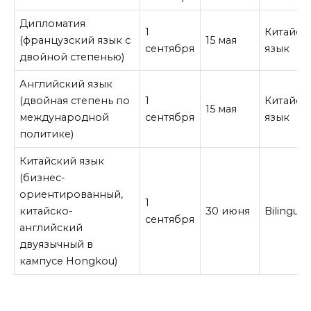
Дипломатия
1
Китайск
(французский язык с
15 мая
сентября
язык
двойной степенью)
Английский язык
(двойная степень по
1
Китайск
15 мая
международной
сентября
язык
политике)
Китайский язык
(бизнес-
ориентированный,
1
китайско-
30 июня
Bilingual
сентября
английский
двуязычный в
кампусе Hongkou)