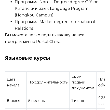
Программа Non — Degree degree Offline
Китайский язык Language Program
(Hongkou Campus)
Программа Master degree International
Relations
Вы можете легко подать заявку на все
программы на Portal China.
Языковые курсы
Срок
Дата
Плата
Продолжительность
подачи
начала
обуче
документов
4,350 
8 июля
5 недель
1 июня
все