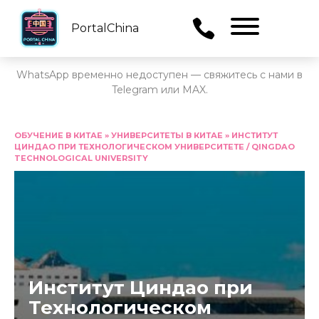
PortalChina
Menu
WhatsApp временно недоступен — свяжитесь с нами в
Telegram или MAX.
Перейти
к
ОБУЧЕНИЕ В КИТАЕ
»
УНИВЕРСИТЕТЫ В КИТАЕ
»
ИНСТИТУТ
ЦИНДАО ПРИ ТЕХНОЛОГИЧЕСКОМ УНИВЕРСИТЕТЕ / QINGDAO
содержанию
TECHNOLOGICAL UNIVERSITY
Институт Циндао при
Технологическом