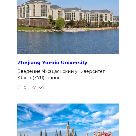
Zhejiang Yuexiu University
Введение Чжэцзянский университет
Юэсю (ZYU), очное
0
641