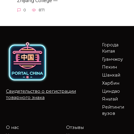
Zhijiang College —
0
871
Города
Китая
Гуанчжоу
Пекин
Шанхай
Харбин
Циндао
Свидетельство о регистрации
товарного знака
Яньтай
Рейтинги
вузов
О нас
Отзывы