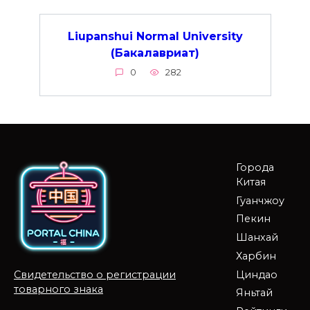
Liupanshui Normal University
(Бакалавриат)
0
282
Города
Китая
Гуанчжоу
Пекин
Шанхай
Харбин
Циндао
Свидетельство о регистрации
товарного знака
Яньтай