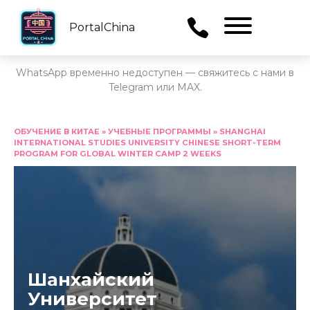
PortalChina
Menu
WhatsApp временно недоступен — свяжитесь с нами в
Telegram или MAX.
Перейти
к
ОБУЧЕНИЕ В КИТАЕ
»
УЧЕБНЫЕ ПРОГРАММЫ
»
SHANGHAI
INTERNATIONAL STUDIES UNIVERSITY CHINESE SHORT-TERM
содержанию
PROGRAM FOR GLOBAL WINTER CAMP 2 WEEKS
Шанхайский
Университет