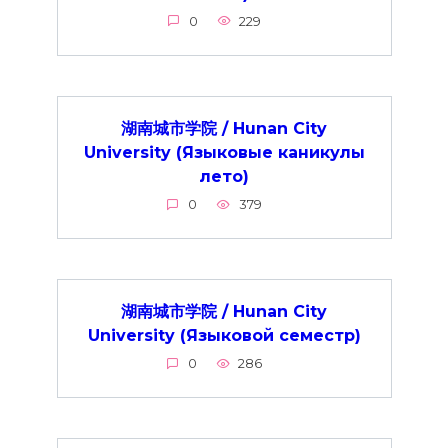
0
229
湖南城市学院 / Hunan City
University (Языковые каникулы
лето)
0
379
湖南城市学院 / Hunan City
University (Языковой семестр)
0
286