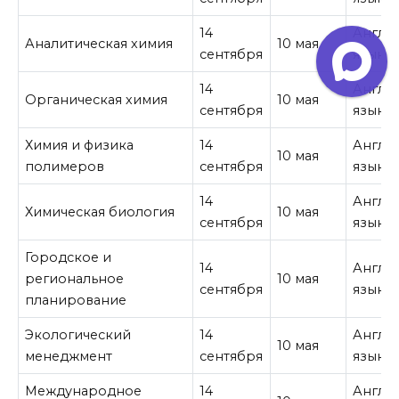
14
Англи
Аналитическая химия
10 мая
сентября
язык
14
Англи
Органическая химия
10 мая
сентября
язык
Химия и физика
14
Англи
10 мая
полимеров
сентября
язык
14
Англи
Химическая биология
10 мая
сентября
язык
Городское и
14
Англи
региональное
10 мая
сентября
язык
планирование
Экологический
14
Англи
10 мая
менеджмент
сентября
язык
Международное
14
Англи