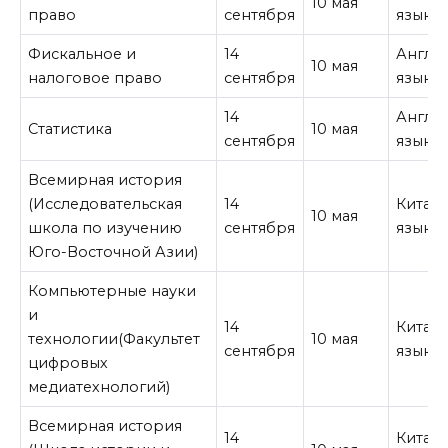
10 мая
право
сентября
язык
Фискальное и
14
Англи
10 мая
налоговое право
сентября
язык
14
Англи
Статистика
10 мая
сентября
язык
Всемирная история
(Исследовательская
14
Китай
10 мая
школа по изучению
сентября
язык
Юго-Восточной Азии)
Компьютерные науки
и
14
Китай
технологии(Факультет
10 мая
сентября
язык
цифровых
медиатехнологий)
Всемирная история
14
Китай