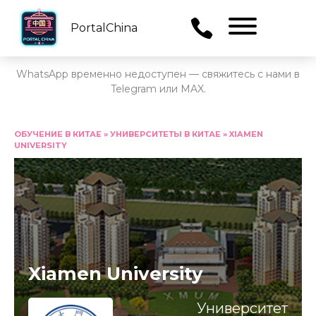
PortalChina
Menu
WhatsApp временно недоступен — свяжитесь с нами в
Telegram или MAX.
Перейти
к
ОБУЧЕНИЕ В КИТАЕ
»
УНИВЕРСИТЕТЫ В КИТАЕ
»
XIAMEN
UNIVERSITY
содержанию
Xiamen University
Университет