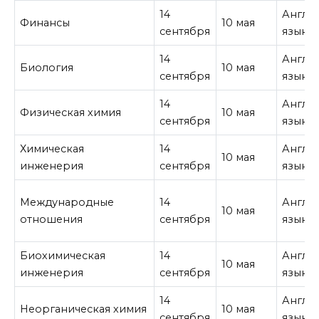
14
Англи
Финансы
10 мая
сентября
язык
14
Англи
Биология
10 мая
сентября
язык
14
Англи
Физическая химия
10 мая
сентября
язык
Химическая
14
Англи
10 мая
инженерия
сентября
язык
Международные
14
Англи
10 мая
отношения
сентября
язык
Биохимическая
14
Англи
10 мая
инженерия
сентября
язык
14
Англи
Неорганическая химия
10 мая
сентября
язык