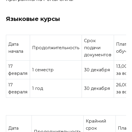
Языковые курсы
Срок
Дата
Плата 
Продолжительность
подачи
начала
обуче
документов
17
13,000
1 семестр
30 декабря
февраля
за все
17
26,000
1 год
30 декабря
февраля
за все
Крайний
Дата
срок
Плата
Продолжительность