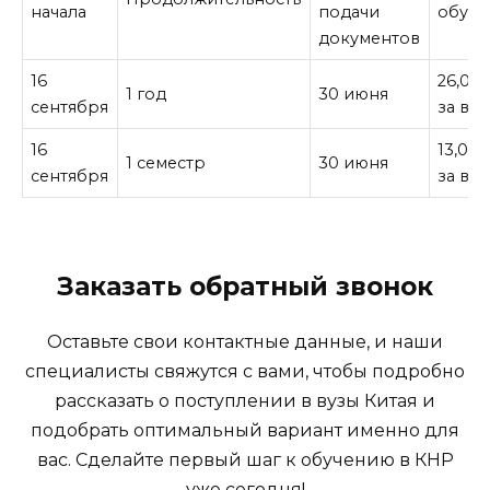
начала
подачи
обуче
документов
16
26,00
1 год
30 июня
сентября
за все
16
13,00
1 семестр
30 июня
сентября
за все
Заказать обратный звонок
Оставьте свои контактные данные, и наши
специалисты свяжутся с вами, чтобы подробно
рассказать о поступлении в вузы Китая и
подобрать оптимальный вариант именно для
вас. Сделайте первый шаг к обучению в КНР
уже сегодня!