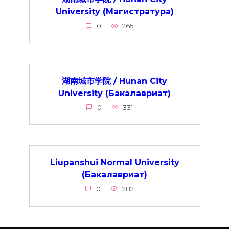
University (Магистратура)
0
265
湖南城市学院 / Hunan City
University (Бакалавриат)
0
331
Liupanshui Normal University
(Бакалавриат)
0
282