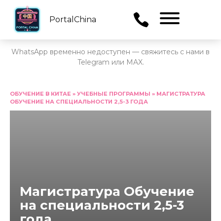
PortalChina
Menu
WhatsApp временно недоступен — свяжитесь с нами в
Telegram или MAX.
Перейти
к
ОБУЧЕНИЕ В КИТАЕ
»
УЧЕБНЫЕ ПРОГРАММЫ
»
МАГИСТРАТУРА
ОБУЧЕНИЕ НА СПЕЦИАЛЬНОСТИ 2,5-3 ГОДА
содержанию
Магистратура Обучение
на специальности 2,5-3
года