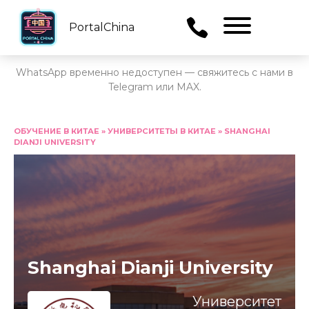
PortalChina
Menu
WhatsApp временно недоступен — свяжитесь с нами в
Telegram или MAX.
Перейти
к
ОБУЧЕНИЕ В КИТАЕ
»
УНИВЕРСИТЕТЫ В КИТАЕ
»
SHANGHAI
DIANJI UNIVERSITY
содержанию
Shanghai Dianji University
Университет