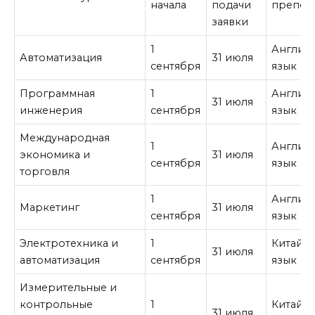
начала
подачи
препод
заявки
1
Англий
Автоматизация
31 июля
сентября
язык
Программная
1
Англий
31 июля
инженерия
сентября
язык
Международная
1
Англий
экономика и
31 июля
сентября
язык
торговля
1
Англий
Маркетинг
31 июля
сентября
язык
Электротехника и
1
Китайс
31 июля
автоматизация
сентября
язык
Измерительные и
контрольные
1
Китайс
31 июля