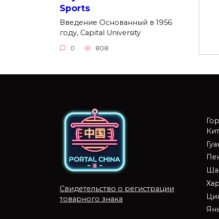
Sports
Введение Основанный в 1956
году, Capital University
0
808
Го
Кит
Гу
Пе
Ша
Ха
Свидетельство о регистрации
Ци
товарного знака
Ян