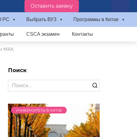
Оставить заявку
О PC
Выбрать ВУЗ
Программы в Китае
Гранты
CSCA экзамен
Контакты
и MAX.
Поиск
Search
for:
УНИВЕРСИТЕТЫ В КИТАЕ