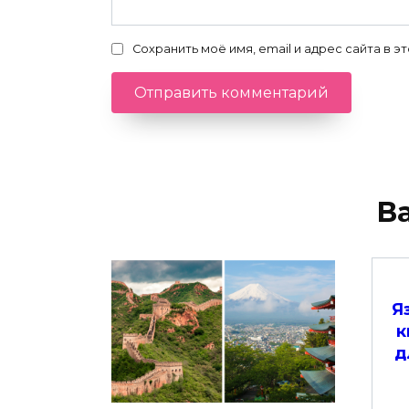
Сохранить моё имя, email и адрес сайта в
В
Я
к
д