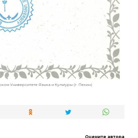
ком Университете Языка и Культуры (г. Пекин)
Оцените автора