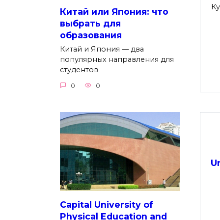
Ку
Китай или Япония: что
выбрать для
образования
Китай и Япония — два
популярных направления для
студентов
0
0
U
Capital University of
Physical Education and