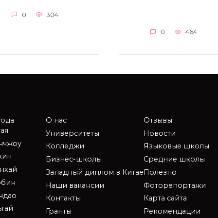
0
304
0
464
рода
О нас
Отзывы
ая
Университеты
Новости
анчжоу
Колледжи
Языковые школы
кин
Бизнес-школы
Средние школы
нхай
Западный диплом в Китае
Полезно
рбин
Наши вакансии
Фоторепортажи
ндао
Контакты
Карта сайта
ьтай
Гранты
Рекомендации