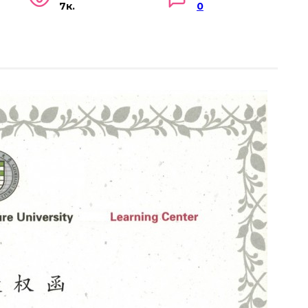
7к.
0