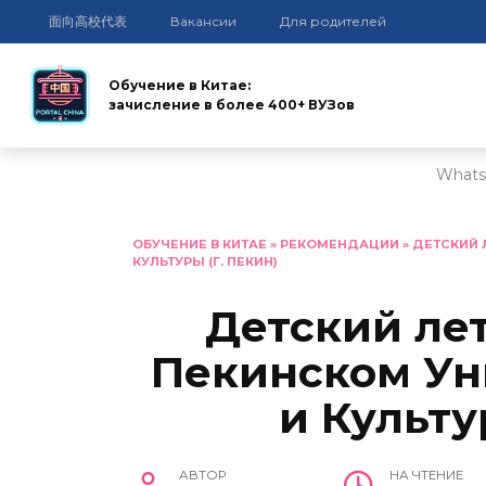
面向高校代表
Вакансии
Для родителей
Обучение в Китае:
зачисление в более 400+ ВУЗов
Whats
Перейти
к
ОБУЧЕНИЕ В КИТАЕ
»
РЕКОМЕНДАЦИИ
»
ДЕТСКИЙ 
КУЛЬТУРЫ (Г. ПЕКИН)
содержанию
Детский ле
Пекинском Ун
и Культу
АВТОР
НА ЧТЕНИЕ