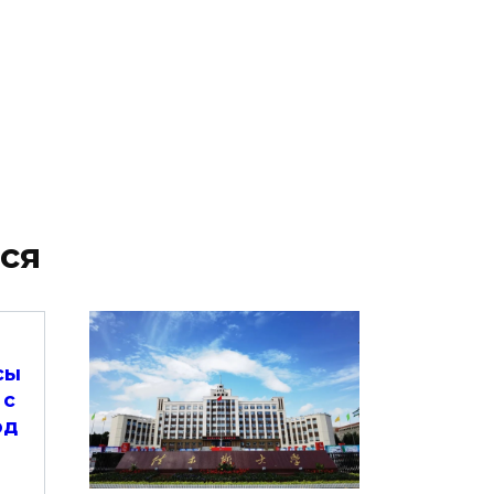
ся
сы
 с
од