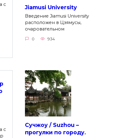
а с
Jiamusi University
Введение Jiamusi University
расположен в Цзямусы,
очаровательном
0
934
р
о
Сучжоу / Suzhou –
а с
прогулки по городу.
тр