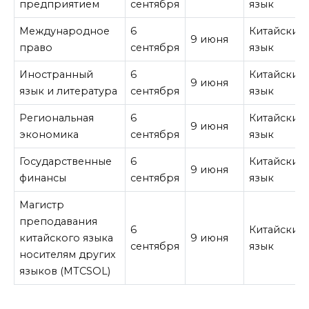
предприятием
сентября
язык
Международное
6
Китайский
9 июня
право
сентября
язык
Иностранный
6
Китайский
9 июня
язык и литература
сентября
язык
Региональная
6
Китайский
9 июня
экономика
сентября
язык
Государственные
6
Китайский
9 июня
финансы
сентября
язык
Магистр
преподавания
6
Китайский
китайского языка
9 июня
сентября
язык
носителям других
языков (MTCSOL)