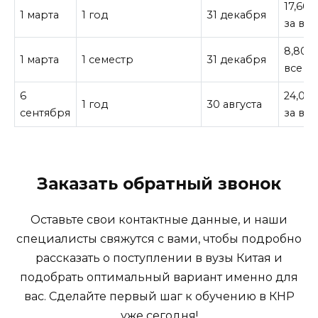
17,60
1 марта
1 год
31 декабря
за все
8,800
1 марта
1 семестр
31 декабря
все
6
24,00
1 год
30 августа
сентября
за все
Заказать обратный звонок
Оставьте свои контактные данные, и наши
специалисты свяжутся с вами, чтобы подробно
рассказать о поступлении в вузы Китая и
подобрать оптимальный вариант именно для
вас. Сделайте первый шаг к обучению в КНР
уже сегодня!