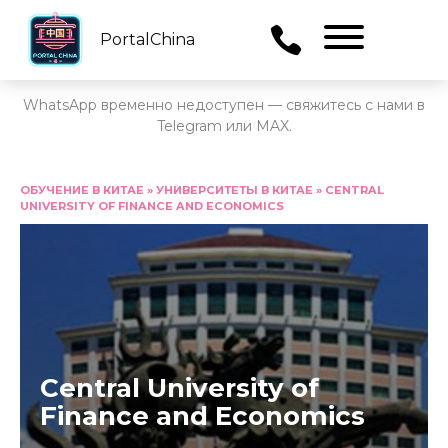
PortalChina
Menu
WhatsApp временно недоступен — свяжитесь с нами в
Telegram или MAX.
Перейти
к
ОБУЧЕНИЕ В КИТАЕ
»
УНИВЕРСИТЕТЫ В КИТАЕ
»
CENTRAL
UNIVERSITY OF FINANCE AND ECONOMICS
содержанию
Central University of
Finance and Economics