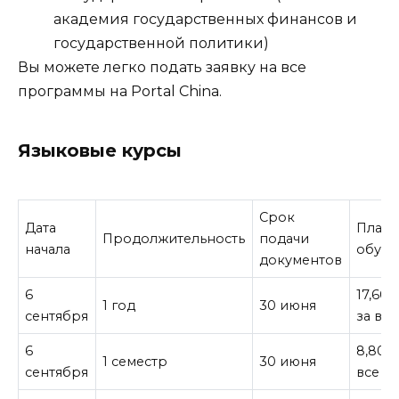
академия государственных финансов и
государственной политики)
Вы можете легко подать заявку на все
программы на Portal China.
Языковые курсы
Срок
Дата
Плата
Продолжительность
подачи
начала
обуче
документов
6
17,60
1 год
30 июня
сентября
за все
6
8,800
1 семестр
30 июня
сентября
все