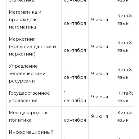
статистика
сентября
язык
Математика и
1
Китайск
прикладная
9 июня
сентября
язык
математика
Маркетинг
1
Китайск
(Большие данные и
9 июня
сентября
язык
маркетинг)
Управление
1
Китайск
человеческими
9 июня
сентября
язык
ресурсами
Государственное
1
Китайск
9 июня
управление
сентября
язык
Международная
1
Китайск
9 июня
политика
сентября
язык
Информационный