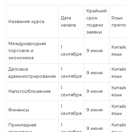
Крайний
Дата
срок
Язык
Название курса
начала
подачи
препода
заявки
Международная
1
Китайск
торговля и
9 июня
сентября
язык
экономика
Деловое
1
Китайск
9 июня
администрирование
сентября
язык
1
Китайск
Налогообложение
9 июня
сентября
язык
1
Китайск
Финансы
9 июня
сентября
язык
Прикладная
1
Китайск
9 июня