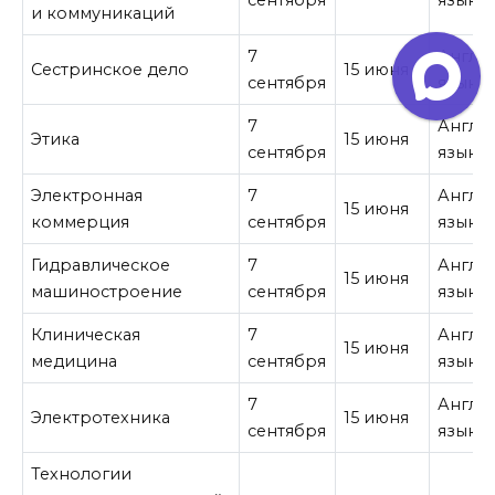
сентября
язык
и коммуникаций
7
Англи
Сестринское дело
15 июня
сентября
язык
7
Англи
Этика
15 июня
сентября
язык
Электронная
7
Англи
15 июня
коммерция
сентября
язык
Гидравлическое
7
Англи
15 июня
машиностроение
сентября
язык
Клиническая
7
Англи
15 июня
медицина
сентября
язык
7
Англи
Электротехника
15 июня
сентября
язык
Технологии