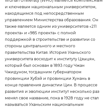
Wuhan University (WHU) является комплексным
и ключевым национальным университетом,
находящимся под непосредственным
управлением Министерства образования. Он
также является одним из университетов «211
проекта» и «985 проекта» с полной
поддержкой в строительстве и развитии со
стороны центрального и местного
правительства Китая. История Уханьского
университета восходит к институту Цзыцян,
который был основан в 1893 году Чжан
Чжидуном, тогдашним губернатором
провинции Хубэй и провинции Хунань в
конце правления династии Цин. В процессе
развития и эволюции институт несколько раз
менял свое название, пока в 1928 году не стал
называться Уханьским национальным