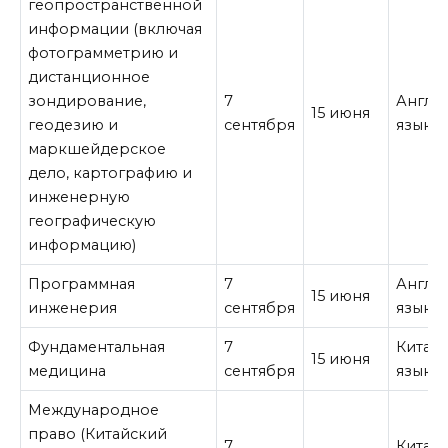
геопространственной
информации (включая
фотограмметрию и
дистанционное
зондирование,
7
Англи
15 июня
геодезию и
сентября
язык
маркшейдерское
дело, картографию и
инженерную
географическую
информацию)
Программная
7
Англи
15 июня
инженерия
сентября
язык
Фундаментальная
7
Китай
15 июня
медицина
сентября
язык
Международное
право (Китайский
7
Китай