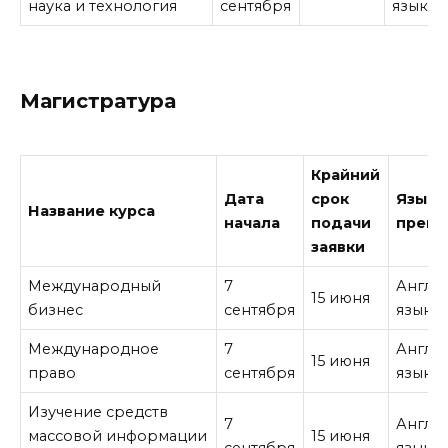
наука и технология
сентября
язык
Магистратура
Крайний
Дата
срок
Язык
Название курса
начала
подачи
препо
заявки
Международный
7
Англи
15 июня
бизнес
сентября
язык
Международное
7
Англи
15 июня
право
сентября
язык
Изучение средств
7
Англи
массовой информации
15 июня