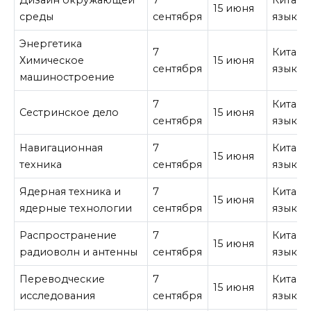
Дизайн окружающей
7
Китайс
15 июня
среды
сентября
язык
Энергетика
7
Китайс
Химическое
15 июня
сентября
язык
машиностроение
7
Китайс
Сестринское дело
15 июня
сентября
язык
Навигационная
7
Китайс
15 июня
техника
сентября
язык
Ядерная техника и
7
Китайс
15 июня
ядерные технологии
сентября
язык
Распространение
7
Китайс
15 июня
радиоволн и антенны
сентября
язык
Переводческие
7
Китайс
15 июня
исследования
сентября
язык