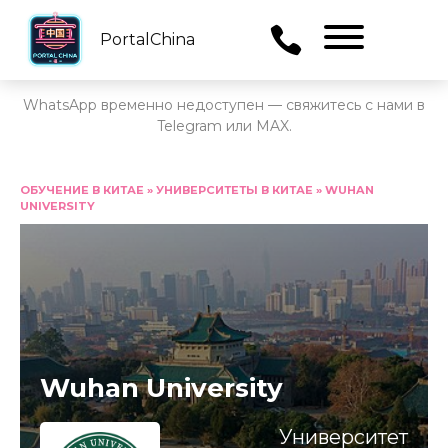
PortalChina
Menu
WhatsApp временно недоступен — свяжитесь с нами в
Telegram или MAX.
Перейти
к
ОБУЧЕНИЕ В КИТАЕ
»
УНИВЕРСИТЕТЫ В КИТАЕ
»
WUHAN
UNIVERSITY
содержанию
Wuhan University
Университет