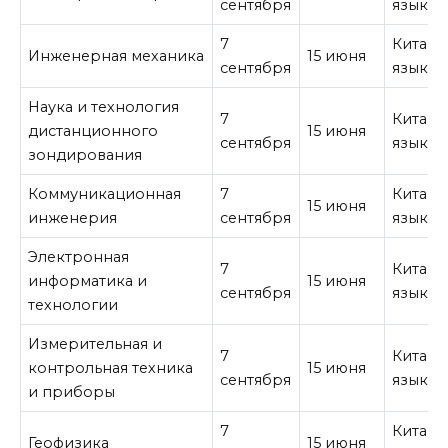
сентября
язык
7
Китайс
Инженерная механика
15 июня
сентября
язык
Наука и технология
7
Китайс
дистанционного
15 июня
сентября
язык
зондирования
Коммуникационная
7
Китайс
15 июня
инженерия
сентября
язык
Электронная
7
Китайс
информатика и
15 июня
сентября
язык
технологии
Измерительная и
7
Китайс
контрольная техника
15 июня
сентября
язык
и приборы
7
Китайс
Геофизика
15 июня