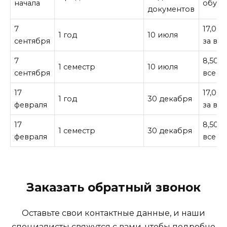
начала
обуче
документов
7
17,00
1 год
10 июля
сентября
за все
7
8,500¥
1 семестр
10 июля
сентября
все
17
17,00
1 год
30 декабря
февраля
за все
17
8,500¥
1 семестр
30 декабря
февраля
все
Заказать обратный звонок
Оставьте свои контактные данные, и наши
специалисты свяжутся с вами, чтобы подробно