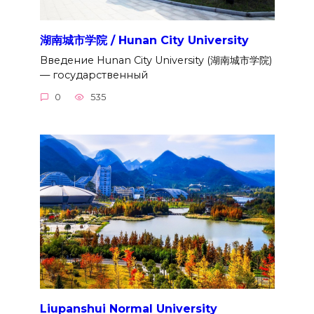
湖南城市学院 / Hunan City University
Введение Hunan City University (湖南城市学院)
— государственный
0
535
Liupanshui Normal University