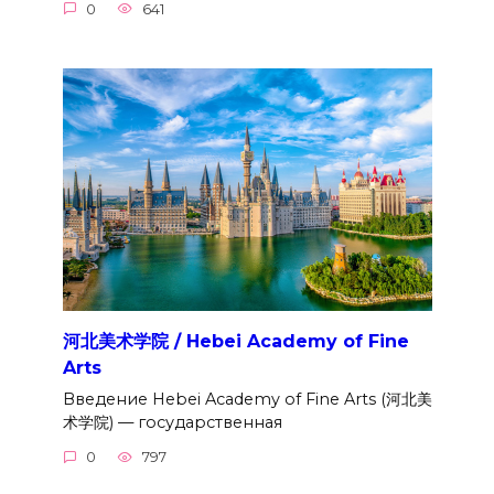
0
641
河北美术学院 / Hebei Academy of Fine
Arts
Введение Hebei Academy of Fine Arts (河北美
术学院) — государственная
0
797