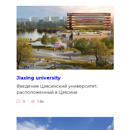
Jiaxing university
Введение Цзясинский университет,
расположенный в Цзясине
0
1.6к.