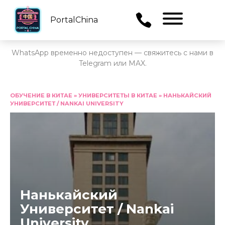
PortalChina
Menu
WhatsApp временно недоступен — свяжитесь с нами в
Telegram или MAX.
Перейти
к
ОБУЧЕНИЕ В КИТАЕ
»
УНИВЕРСИТЕТЫ В КИТАЕ
»
НАНЬКАЙСКИЙ
УНИВЕРСИТЕТ / NANKAI UNIVERSITY
содержанию
Нанькайский
Университет / Nankai
University