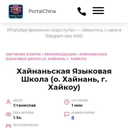
PortalChina
Menu
WhatsApp временно недоступен — свяжитесь с нами в
Telegram или MAX.
Перейти
к
ОБУЧЕНИЕ В КИТАЕ
»
РЕКОМЕНДАЦИИ
»
ХАЙНАНЬСКАЯ
ЯЗЫКОВАЯ ШКОЛА (О. ХАЙНАНЬ, Г. ХАЙКОУ)
содержанию
Хайнаньская Языковая
Школа (о. Хайнань, г.
Хайкоу)
АВТОР
НА ЧТЕНИЕ
Станислав
1 мин
ПРОСМОТРОВ
КОММЕНТАРИИ
1.3к.
0
ОПУБЛИКОВАНО