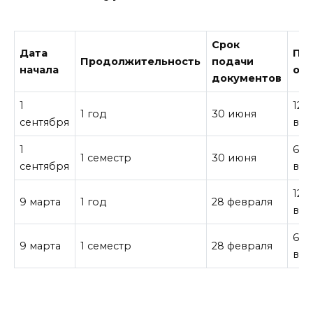
Срок
Дата
Пла
Продолжительность
подачи
начала
об
документов
1
12,
1 год
30 июня
сентября
все
1
6,0
1 семестр
30 июня
сентября
все
12,
9 марта
1 год
28 февраля
все
6,0
9 марта
1 семестр
28 февраля
все