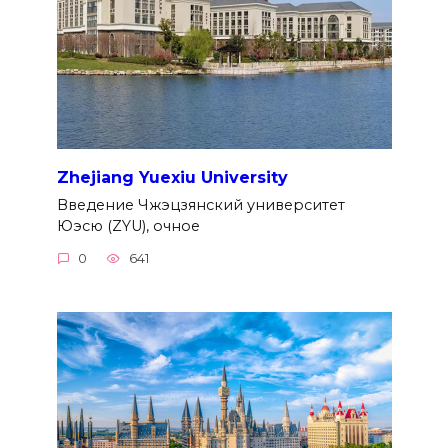
Zhejiang Yuexiu University
Введение Чжэцзянский университет
Юэсю (ZYU), очное
0
641