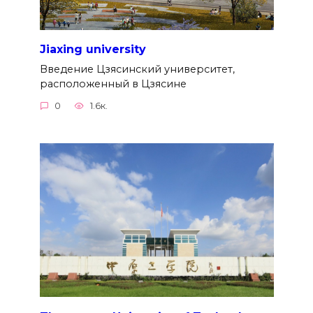
Jiaxing university
Введение Цзясинский университет,
расположенный в Цзясине
0
1.6к.