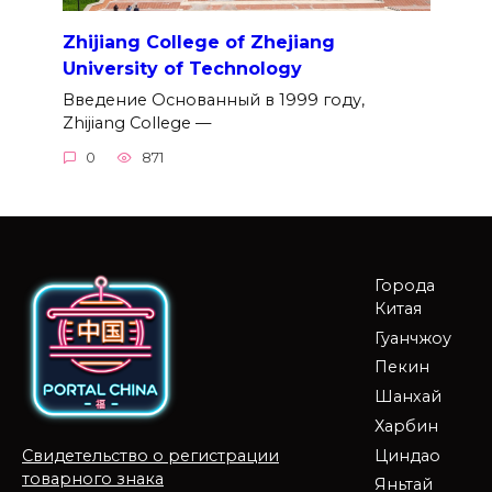
Zhijiang College of Zhejiang
University of Technology
Введение Основанный в 1999 году,
Zhijiang College —
0
871
Города
Китая
Гуанчжоу
Пекин
Шанхай
Харбин
Циндао
Свидетельство о регистрации
товарного знака
Яньтай