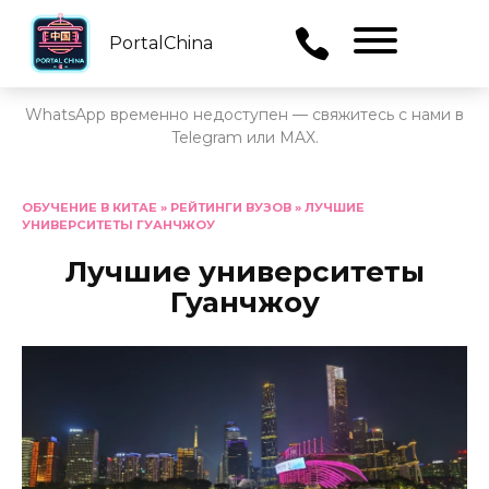
PortalChina
Menu
WhatsApp временно недоступен — свяжитесь с нами в
Telegram или MAX.
Перейти
к
ОБУЧЕНИЕ В КИТАЕ
»
РЕЙТИНГИ ВУЗОВ
»
ЛУЧШИЕ
УНИВЕРСИТЕТЫ ГУАНЧЖОУ
содержанию
Лучшие университеты
Гуанчжоу