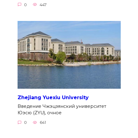
0
447
Zhejiang Yuexiu University
Введение Чжэцзянский университет
Юэсю (ZYU), очное
0
641