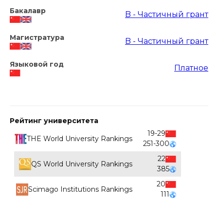
Бакалавр
B - Частичный грант
Магистратура
B - Частичный грант
Языковой год
Платное
Рейтинг университета
19-29
THE World University Rankings
251-300
22
QS World University Rankings
385
20
Scimago Institutions Rankings
111