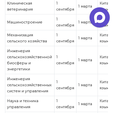
Клиническая
1
Китай
1 марта
ветеринария
сентября
язык
1
Китай
Машиностроение
1 марта
сентября
язык
Механизация
1
Китай
1 марта
сельского хозяйства
сентября
язык
Инженерия
сельскохозяйственной
1
Китай
1 марта
биосферы и
сентября
язык
энергетики
Инженерия
1
Китай
сельскохозяйственных
1 марта
сентября
язык
систем и управления
Наука и техника
1
Китай
1 марта
управления
сентября
язык