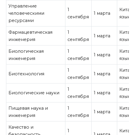
Управление
1
Китай
человеческими
1 марта
сентября
язык
ресурсами
Фармацевтическая
1
Китай
1 марта
инженерия
сентября
язык
Биологическая
1
Китай
1 марта
инженерия
сентября
язык
1
Китай
Биотехнология
1 марта
сентября
язык
1
Китай
Биологические науки
1 марта
сентября
язык
Пищевая наука и
1
Китай
1 марта
инженерия
сентября
язык
Качество и
1
Китай
безопасность
1 марта