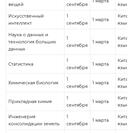
1 марта
вещей
сентября
язык
Искусственный
1
Китай
1 марта
интеллект
сентября
язык
Наука о данных и
1
Китай
технология больших
1 марта
сентября
язык
данных
1
Китай
Статистика
1 марта
сентября
язык
1
Китай
Химическая биология
1 марта
сентября
язык
1
Китай
Прикладная химия
1 марта
сентября
язык
Инженерия
1
Китай
1 марта
консолидации земель
сентября
язык