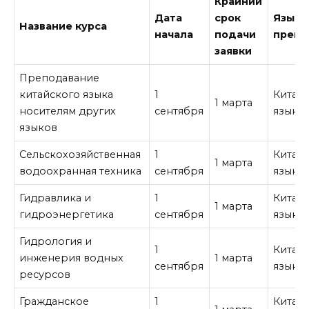
Крайний
Дата
срок
Язык
Название курса
начала
подачи
препо
заявки
Преподавание
китайского языка
1
Китай
1 марта
носителям других
сентября
язык
языков
Сельскохозяйственная
1
Китай
1 марта
водоохранная техника
сентября
язык
Гидравлика и
1
Китай
1 марта
гидроэнергетика
сентября
язык
Гидрология и
1
Китай
инженерия водных
1 марта
сентября
язык
ресурсов
Гражданское
1
Китай