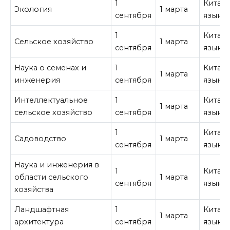
1
Китай
Экология
1 марта
сентября
язык
1
Китай
Сельское хозяйство
1 марта
сентября
язык
Наука о семенах и
1
Китай
1 марта
инженерия
сентября
язык
Интеллектуальное
1
Китай
1 марта
сельское хозяйство
сентября
язык
1
Китай
Садоводство
1 марта
сентября
язык
Наука и инженерия в
1
Китай
области сельского
1 марта
сентября
язык
хозяйства
Ландшафтная
1
Китай
1 марта
архитектура
сентября
язык