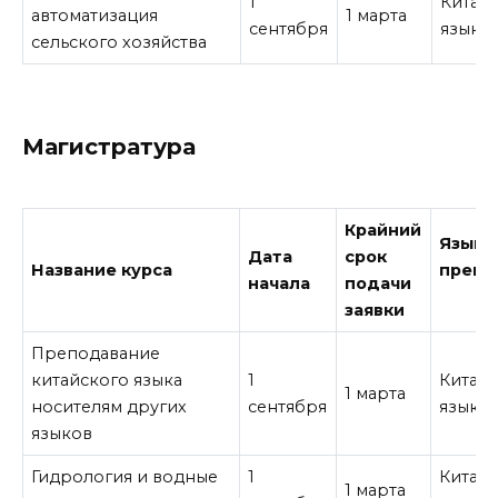
1
Китай
автоматизация
1 марта
сентября
язык
сельского хозяйства
Магистратура
Крайний
Язык
Дата
срок
Название курса
препо
начала
подачи
заявки
Преподавание
китайского языка
1
Китай
1 марта
носителям других
сентября
язык
языков
Гидрология и водные
1
Китай
1 марта