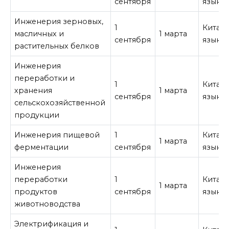
сентября
язык
Инженерия зерновых,
1
Китай
масличных и
1 марта
сентября
язык
растительных белков
Инженерия
переработки и
1
Китай
хранения
1 марта
сентября
язык
сельскохозяйственной
продукции
Инженерия пищевой
1
Китай
1 марта
ферментации
сентября
язык
Инженерия
переработки
1
Китай
1 марта
продуктов
сентября
язык
животноводства
Электрификация и