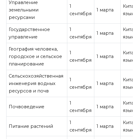
Управление
1
Китай
земельными
1 марта
сентября
язык
ресурсами
Государственное
1
Китай
1 марта
управление
сентября
язык
География человека,
1
Китай
городское и сельское
1 марта
сентября
язык
планирование
Сельскохозяйственная
1
Китай
инженерия водных
1 марта
сентября
язык
ресурсов и почв
1
Китай
Почвоведение
1 марта
сентября
язык
1
Китай
Питание растений
1 марта
сентября
язык