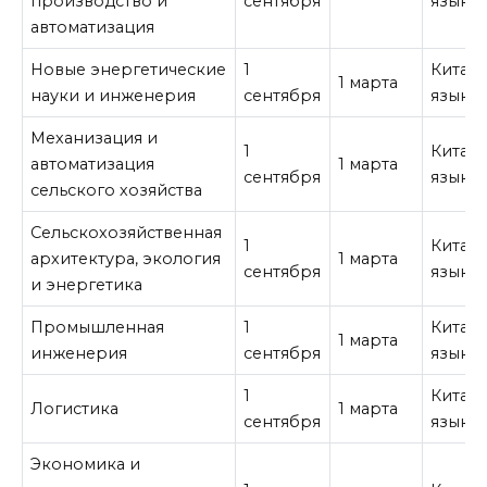
производство и
сентября
язык
автоматизация
Новые энергетические
1
Китай
1 марта
науки и инженерия
сентября
язык
Механизация и
1
Китай
автоматизация
1 марта
сентября
язык
сельского хозяйства
Сельскохозяйственная
1
Китай
архитектура, экология
1 марта
сентября
язык
и энергетика
Промышленная
1
Китай
1 марта
инженерия
сентября
язык
1
Китай
Логистика
1 марта
сентября
язык
Экономика и