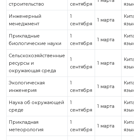
1 марта
строительство
сентября
язык
Инженерный
1
Китай
1 марта
менеджмент
сентября
язык
Прикладные
1
Китай
1 марта
биологические науки
сентября
язык
Сельскохозяйственные
1
Китай
ресурсы и
1 марта
сентября
язык
окружающая среда
Экологическая
1
Китай
1 марта
инженерия
сентября
язык
Наука об окружающей
1
Китай
1 марта
среде
сентября
язык
Прикладная
1
Китай
1 марта
метеорология
сентября
язык