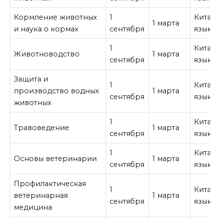
Кормление животных
1
Китай
1 марта
и наука о кормах
сентября
язык
1
Китай
Животноводство
1 марта
сентября
язык
Защита и
1
Китай
производство водных
1 марта
сентября
язык
животных
1
Китай
Травоведение
1 марта
сентября
язык
1
Китай
Основы ветеринарии
1 марта
сентября
язык
Профилактическая
1
Китай
ветеринарная
1 марта
сентября
язык
медицина