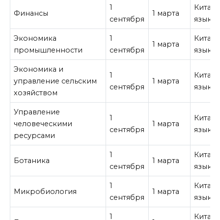
1
Китай
Финансы
1 марта
сентября
язык
Экономика
1
Китай
1 марта
промышленности
сентября
язык
Экономика и
1
Китай
управление сельским
1 марта
сентября
язык
хозяйством
Управление
1
Китай
человеческими
1 марта
сентября
язык
ресурсами
1
Китай
Ботаника
1 марта
сентября
язык
1
Китай
Микробиология
1 марта
сентября
язык
1
Китай