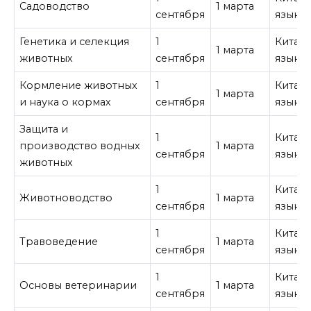
Садоводство
1 марта
сентября
язык
Генетика и селекция
1
Китай
1 марта
животных
сентября
язык
Кормление животных
1
Китай
1 марта
и наука о кормах
сентября
язык
Защита и
1
Китай
производство водных
1 марта
сентября
язык
животных
1
Китай
Животноводство
1 марта
сентября
язык
1
Китай
Травоведение
1 марта
сентября
язык
1
Китай
Основы ветеринарии
1 марта
сентября
язык