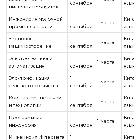
сентября
язык
пищевых продуктов
Инженерия молочной
1
Китай
1 марта
промышленности
сентября
язык
Зерновое
1
Китай
1 марта
машиностроение
сентября
язык
Электротехника и
1
Китай
1 марта
автоматизация
сентября
язык
Электрификация
1
Китай
1 марта
сельского хозяйства
сентября
язык
Компьютерные науки
1
Китай
1 марта
и технологии
сентября
язык
Программная
1
Китай
1 марта
инженерия
сентября
язык
Инженерия Интернета
1
Китай