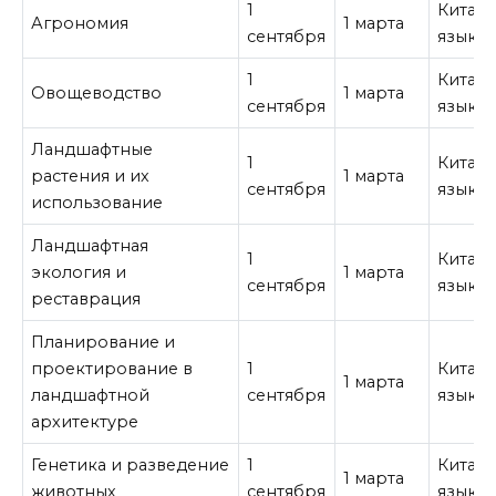
1
Китай
Агрономия
1 марта
сентября
язык
1
Китай
Овощеводство
1 марта
сентября
язык
Ландшафтные
1
Китай
растения и их
1 марта
сентября
язык
использование
Ландшафтная
1
Китай
экология и
1 марта
сентября
язык
реставрация
Планирование и
проектирование в
1
Китай
1 марта
ландшафтной
сентября
язык
архитектуре
Генетика и разведение
1
Китай
1 марта
животных
сентября
язык