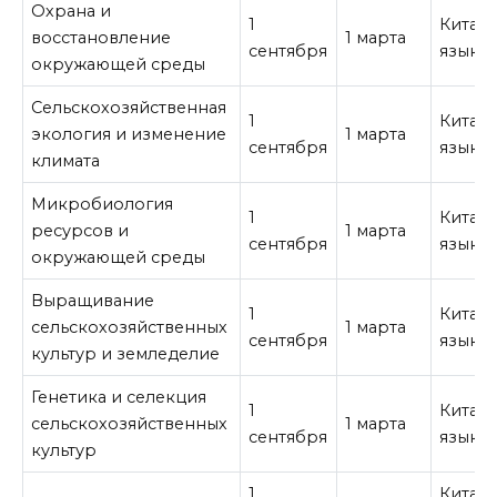
Охрана и
1
Китай
восстановление
1 марта
сентября
язык
окружающей среды
Сельскохозяйственная
1
Китай
экология и изменение
1 марта
сентября
язык
климата
Микробиология
1
Китай
ресурсов и
1 марта
сентября
язык
окружающей среды
Выращивание
1
Китай
сельскохозяйственных
1 марта
сентября
язык
культур и земледелие
Генетика и селекция
1
Китай
сельскохозяйственных
1 марта
сентября
язык
культур
1
Китай