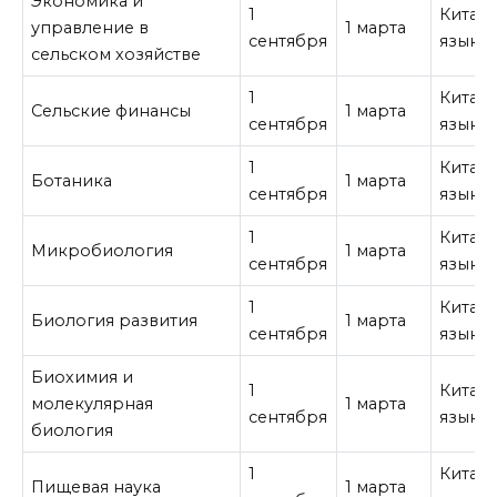
Экономика и
1
Китай
управление в
1 марта
сентября
язык
сельском хозяйстве
1
Китай
Сельские финансы
1 марта
сентября
язык
1
Китай
Ботаника
1 марта
сентября
язык
1
Китай
Микробиология
1 марта
сентября
язык
1
Китай
Биология развития
1 марта
сентября
язык
Биохимия и
1
Китай
молекулярная
1 марта
сентября
язык
биология
1
Китай
Пищевая наука
1 марта