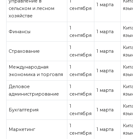
управление в
1
Китай
1 марта
сельском и лесном
сентября
язык
хозяйстве
1
Китай
Финансы
1 марта
сентября
язык
1
Китай
Страхование
1 марта
сентября
язык
Международная
1
Китай
1 марта
экономика и торговля
сентября
язык
Деловое
1
Китай
1 марта
администрирование
сентября
язык
1
Китай
Бухгалтерия
1 марта
сентября
язык
1
Китай
Маркетинг
1 марта
сентября
язык