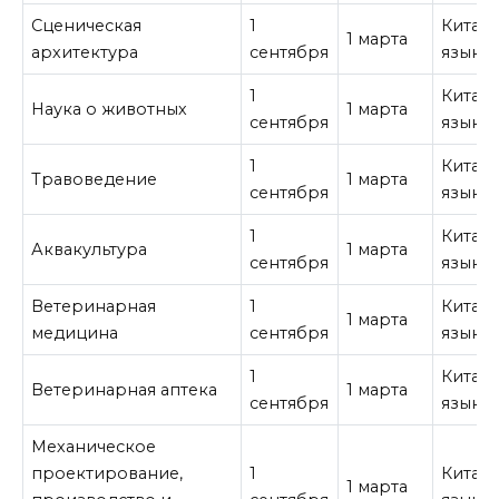
Сценическая
1
Китай
1 марта
архитектура
сентября
язык
1
Китай
Наука о животных
1 марта
сентября
язык
1
Китай
Травоведение
1 марта
сентября
язык
1
Китай
Аквакультура
1 марта
сентября
язык
Ветеринарная
1
Китай
1 марта
медицина
сентября
язык
1
Китай
Ветеринарная аптека
1 марта
сентября
язык
Механическое
проектирование,
1
Китай
1 марта