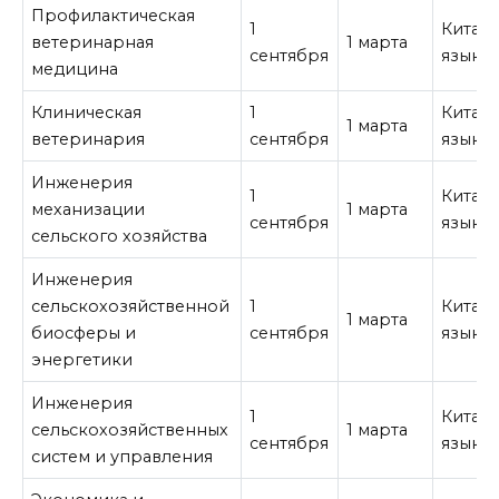
Профилактическая
1
Китай
ветеринарная
1 марта
сентября
язык
медицина
Клиническая
1
Китай
1 марта
ветеринария
сентября
язык
Инженерия
1
Китай
механизации
1 марта
сентября
язык
сельского хозяйства
Инженерия
сельскохозяйственной
1
Китай
1 марта
биосферы и
сентября
язык
энергетики
Инженерия
1
Китай
сельскохозяйственных
1 марта
сентября
язык
систем и управления