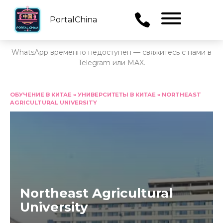
PortalChina
Menu
WhatsApp временно недоступен — свяжитесь с нами в
Telegram или MAX.
Перейти
к
ОБУЧЕНИЕ В КИТАЕ
»
УНИВЕРСИТЕТЫ В КИТАЕ
»
NORTHEAST
AGRICULTURAL UNIVERSITY
содержанию
Northeast Agricultural
University