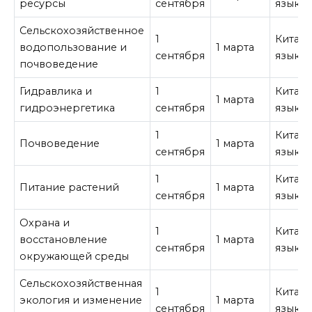
ресурсы
сентября
язык
Сельскохозяйственное
1
Китай
водопользование и
1 марта
сентября
язык
почвоведение
Гидравлика и
1
Китай
1 марта
гидроэнергетика
сентября
язык
1
Китай
Почвоведение
1 марта
сентября
язык
1
Китай
Питание растений
1 марта
сентября
язык
Охрана и
1
Китай
восстановление
1 марта
сентября
язык
окружающей среды
Сельскохозяйственная
1
Китай
экология и изменение
1 марта
сентября
язык