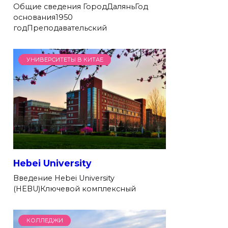
Общие сведения ГородДаляньГод
основания1950
годПреподавательский
УНИВЕРСИТЕТЫ В КИТАЕ
Hebei University
Введение Hebei University
(HEBU)Ключевой комплексный
КОЛЛЕДЖИ