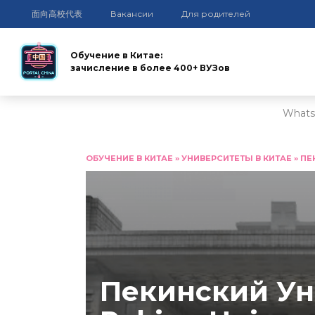
面向高校代表
Вакансии
Для родителей
Обучение в Китае:
зачисление в более 400+ ВУЗов
Whats
Перейти
к
ОБУЧЕНИЕ В КИТАЕ
»
УНИВЕРСИТЕТЫ В КИТАЕ
»
ПЕ
содержанию
Пекинский Ун