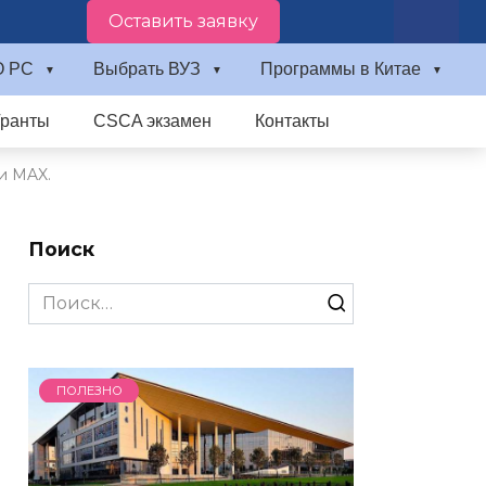
Оставить заявку
О PC
Выбрать ВУЗ
Программы в Китае
Гранты
CSCA экзамен
Контакты
и MAX.
Поиск
Search
for:
ПОЛЕЗНО