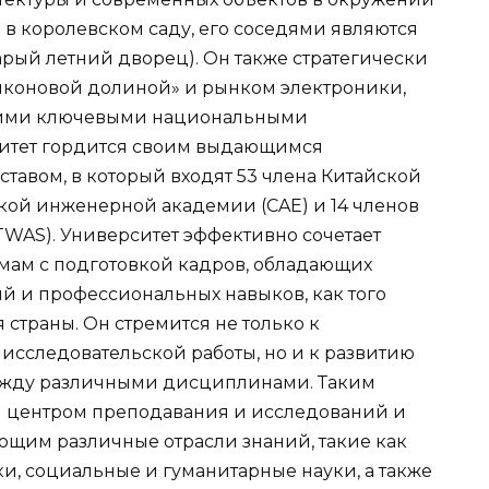
 в королевском саду, его соседями являются
ый летний дворец). Он также стратегически
иконовой долиной» и рынком электроники,
гими ключевыми национальными
итет гордится своим выдающимся
тавом, в который входят 53 члена Китайской
ской инженерной академии (CAE) и 14 членов
TWAS). Университет эффективно сочетает
мам с подготовкой кадров, обладающих
 и профессиональных навыков, как того
страны. Он стремится не только к
сследовательской работы, но и к развитию
жду различными дисциплинами. Таким
л центром преподавания и исследований и
ающим различные отрасли знаний, такие как
, социальные и гуманитарные науки, а также