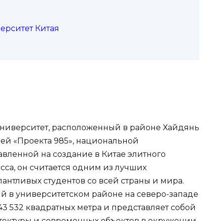
верситет Китая
 университет, расположенный в районе Хайдянь
лей «Проекта 985», национальной
вленной на создание в Китае элитного
са, он считается одним из лучших
лантливых студентов со всей страны и мира.
 в университетском районе на северо-западе
3 532 квадратных метра и представляет собой
тектуры и современных объектов в окружении