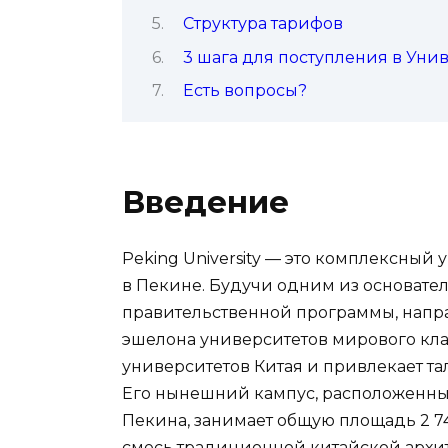
Структура тарифов
3 шага для поступления в Уни
Есть вопросы?
Введение
Peking University — это комплексный
в Пекине. Будучи одним из основате
правительственной программы, напра
эшелона университетов мирового клас
университетов Китая и привлекает та
Его нынешний кампус, расположенный
Пекина, занимает общую площадь 2 74
смесь традиционной китайской архи