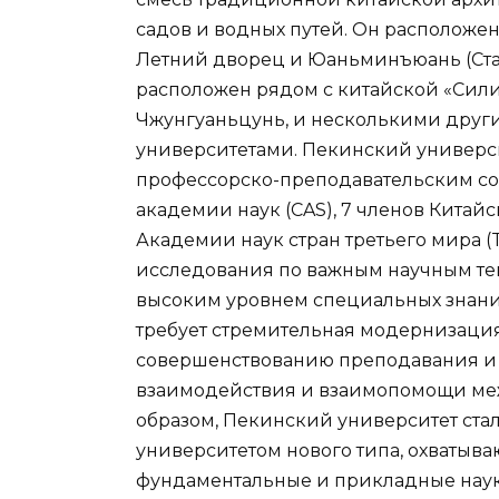
садов и водных путей. Он расположен
Летний дворец и Юаньминъюань (Стар
расположен рядом с китайской «Сил
Чжунгуаньцунь, и несколькими дру
университетами. Пекинский универс
профессорско-преподавательским сос
академии наук (CAS), 7 членов Китай
Академии наук стран третьего мира (
исследования по важным научным те
высоким уровнем специальных знаний
требует стремительная модернизация 
совершенствованию преподавания и и
взаимодействия и взаимопомощи ме
образом, Пекинский университет ста
университетом нового типа, охватыв
фундаментальные и прикладные науки