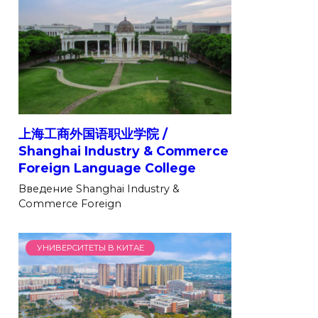
上海工商外国语职业学院 /
Shanghai Industry & Commerce
Foreign Language College
Введение Shanghai Industry &
Commerce Foreign
УНИВЕРСИТЕТЫ В КИТАЕ