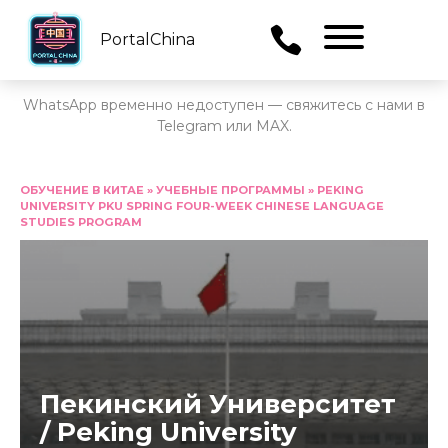
PortalChina
Menu
WhatsApp временно недоступен — свяжитесь с нами в
Telegram или MAX.
Перейти
к
ОБУЧЕНИЕ В КИТАЕ
»
УЧЕБНЫЕ ПРОГРАММЫ
»
PEKING
UNIVERSITY PKU SPRING FOUR-WEEK CHINESE LANGUAGE
содержанию
STUDIES PROGRAM
Пекинский Университет
/ Peking University