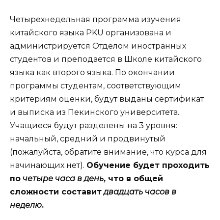
Четырехнедельная
программа
изучения
китайского
языка
PKU
организована
и
администрируется
Отделом
иностранных
студентов
и
преподается
в
Школе
китайского
языка
как
второго
языка
.
По
окончании
программы
студентам
,
соответствующим
критериям
оценки
,
будут
выданы
сертификат
и
выписка
из
Пекинского
университета
.
Учащиеся
будут
разделены
на
3
уровня
:
начальный
,
средний
и
продвинутый
(
пожалуйста
,
обратите
внимание, что
курса
для
начинающих
нет
)
.
Обучение
будет
проходить
по
четыре
часа
в
день
,
что
в
общей
сложности
составит
двадцать
часов
в
неделю
.