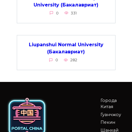
University (Бакалавриат)
0
331
Liupanshui Normal University
(Бакалавриат)
0
282
Города
Китая
Гуанчжоу
Пекин
Шанхай