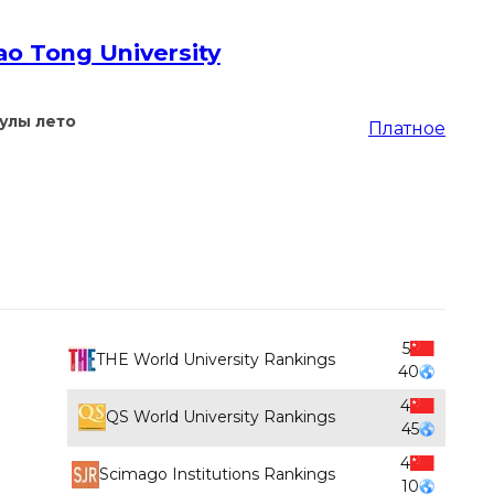
ao Tong University
улы лето
Платное
5
THE World University Rankings
40
4
QS World University Rankings
45
4
Scimago Institutions Rankings
10