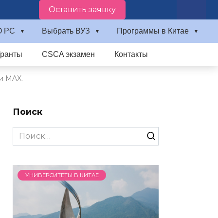
Оставить заявку
О PC
Выбрать ВУЗ
Программы в Китае
Гранты
CSCA экзамен
Контакты
и MAX.
Поиск
Search
for:
УНИВЕРСИТЕТЫ В КИТАЕ