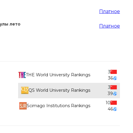
Платное
улы лето
Платное
3
THE World University Rankings
36
3
QS World University Rankings
39
10
Scimago Institutions Rankings
46