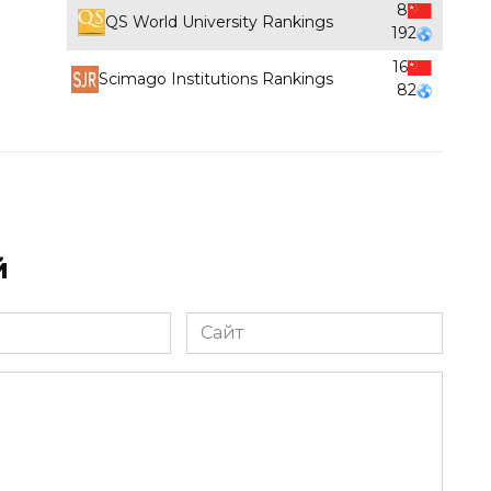
8
QS World University Rankings
192
16
Scimago Institutions Rankings
82
й
Сайт