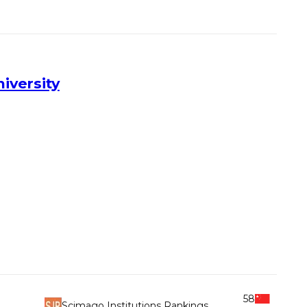
iversity
58
Scimago Institutions Rankings