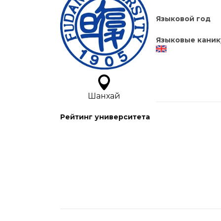
Языковой год
Языковые каник
Шанхай
Рейтинг университета