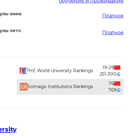
обучение и проживание
улы зима
Платное
улы лето
Платное
19-29
THE World University Rankings
251-300
76
Scimago Institutions Rankings
769
rsity