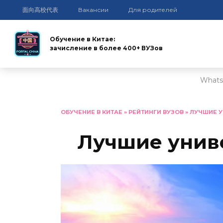
面向高校代表
Вакансии
Для родителей
Обучение в Китае:
зачисление в более 400+ ВУЗов
Whats
Перейти
к
ОБУЧЕНИЕ В КИТАЕ
»
РЕЙТИНГИ ВУЗОВ
»
ЛУЧШИЕ 
содержанию
Лучшие унив