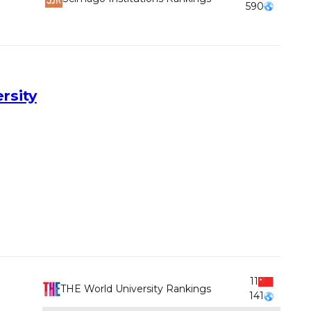
590
rsity
11
THE World University Rankings
141