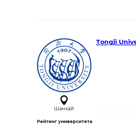
Tongji Unive
Шанхай
Рейтинг университета