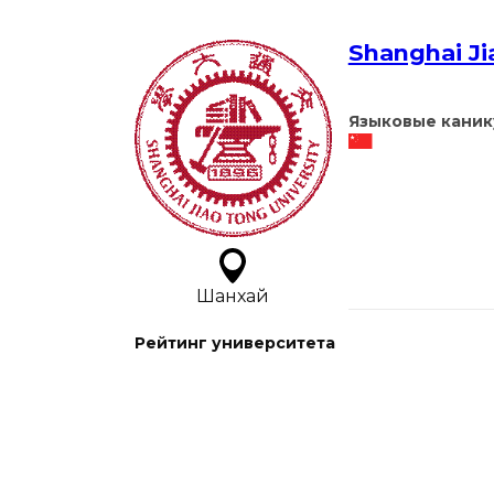
Shanghai Ji
Языковые каник
Шанхай
Рейтинг университета