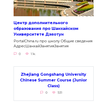
Центр дополнительного
образования про Шанхайском
Университете Дзяотун
PortalChina.ru про школу Общие сведения
АдресШанхайЗанятияЗанятия
0
1.1к.
Zhejiang Gongshang University
Chinese Summer Course (Junior
Class)
0
531