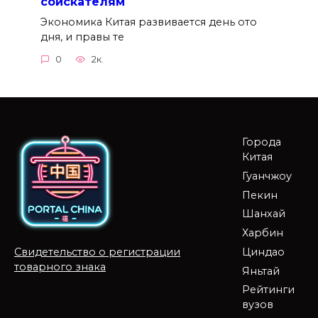
соискателям
Экономика Китая развивается день ото
дня, и правы те
0
2к.
Города
Китая
Гуанчжоу
Пекин
Шанхай
Харбин
Циндао
Свидетельство о регистрации
товарного знака
Яньтай
Рейтинги
вузов