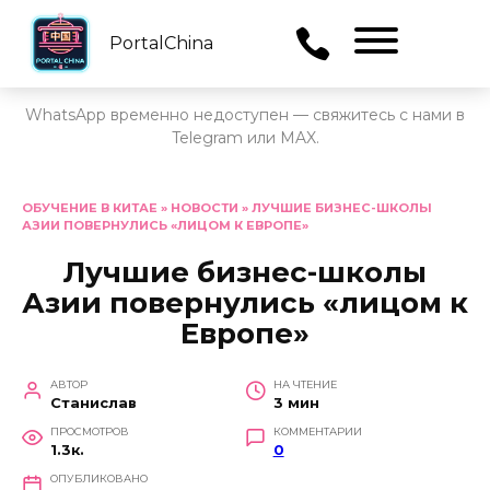
PortalChina
Menu
WhatsApp временно недоступен — свяжитесь с нами в
Telegram или MAX.
Перейти
к
ОБУЧЕНИЕ В КИТАЕ
»
НОВОСТИ
»
ЛУЧШИЕ БИЗНЕС-ШКОЛЫ
АЗИИ ПОВЕРНУЛИСЬ «ЛИЦОМ К ЕВРОПЕ»
содержанию
Лучшие бизнес-школы
Азии повернулись «лицом к
Европе»
АВТОР
НА ЧТЕНИЕ
Станислав
3 мин
ПРОСМОТРОВ
КОММЕНТАРИИ
1.3к.
0
ОПУБЛИКОВАНО