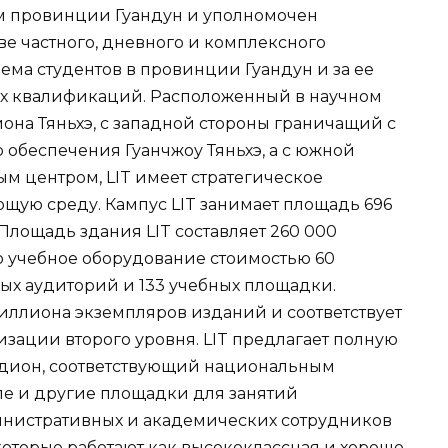
м провинции Гуандун и уполномочен
е частного, дневного и комплексного
ема студентов в провинции Гуандун и за ее
х квалификаций. Расположенный в научном
йона Тяньхэ, с западной стороны граничащий с
обеспечения Гуанчжоу Тяньхэ, а с южной
 центром, LIT имеет стратегическое
ую среду. Кампус LIT занимает площадь 696
 Площадь здания LIT составляет 260 000
о учебное оборудование стоимостью 60
ых аудиторий и 133 учебных площадки.
миллиона экземпляров изданий и соответствует
ации второго уровня. LIT предлагает полную
адион, соответствующий национальным
ле и другие площадки для занятий
дминистративных и академических сотрудников
которые работают как высококлассная и хорошо