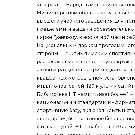
утвержден Народным правительство
Министерством образования в качеств
высшего учебного заведения для при
пределами и выдачи образовательны
парке Гуанчжоу, в восточной части ра
Национальным парком программного 
стороны — с Олимпийским спортивным
расположение и прекрасную окружающ
акров и разделен на три подкампуса.
квадратных метров, в нем установлен
миллионов юаней, 120 мультимедийн
Библиотека LIT насчитывает более 1 
национальным стандартам информатиз
спортивную базу, включая крытый ст
стандартам, 400-метровое беговое по
физкультурой. В LIT работает 779 а
(полный и неполный рабочий день), 