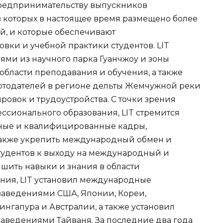
предпринимательству выпускников
в которых в настоящее время размещено более
й, и которые обеспечивают
вки и учебной практики студентов. LIT
ями из научного парка Гуанчжоу и зоны
области преподавания и обучения, а также
аботодателей в регионе дельты Жемчужной реки
овок и трудоустройства. С точки зрения
сионального образования, LIT стремится
ные и квалифицированные кадры,
также укрепить международный обмен и
студентов к выходу на международный и
чшить навыки и знания в области
ния, LIT установил международные
заведениями США, Японии, Кореи,
нгапура и Австралии, а также установил
аведениями Тайваня. За последние два года