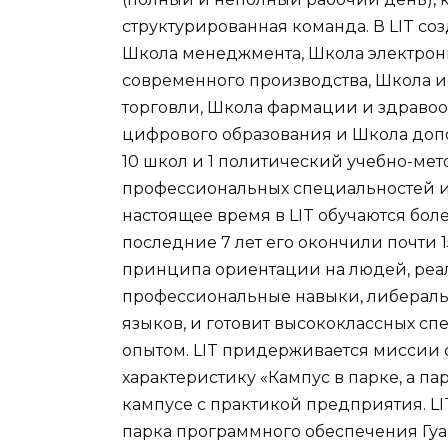
структурированная команда. В LIT со
Школа менеджмента, Школа электро
современного производства, Школа и
торговли, Школа фармации и здравоо
цифрового образования и Школа допо
10 школ и 1 политический учебно-ме
профессиональных специальностей и
настоящее время в LIT обучаются боле
последние 7 лет его окончили почти 
принципа ориентации на людей, реа
профессиональные навыки, либераль
языков, и готовит высококлассных с
опытом. LIT придерживается миссии с
характеристику «Кампус в парке, а па
кампусе с практикой предприятия. LI
парка программного обеспечения Гуа