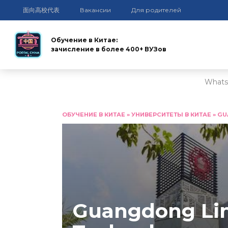
面向高校代表
Вакансии
Для родителей
Обучение в Китае:
зачисление в более 400+ ВУЗов
Whats
Перейти
к
ОБУЧЕНИЕ В КИТАЕ
»
УНИВЕРСИТЕТЫ В КИТАЕ
»
GU
содержанию
Guangdong Lin