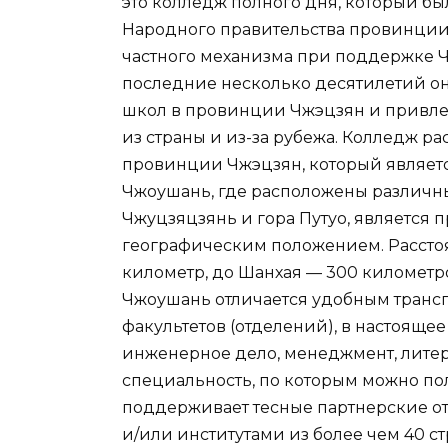
это колледж полного дня, который бы
Народного правительства провинции
частного механизма при поддержке Ч
последние несколько десятилетий он
школ в провинции Чжэцзян и привле
из страны и из-за рубежа. Колледж р
провинции Чжэцзян, который являетс
Чжоушань, где расположены различны
Чжуцзяцзянь и гора Путуо, является
географическим положением. Расстоя
километр, до Шанхая — 300 километро
Чжоушань отличается удобным транс
факультетов (отделений), в настоящ
инженерное дело, менеджмент, литера
специальность, по которым можно по
поддерживает тесные партнерские 
и/или институтами из более чем 40 с