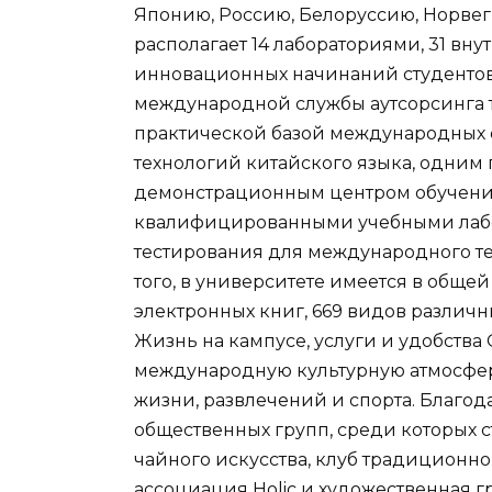
Японию, Россию, Белоруссию, Норвеги
располагает 14 лабораториями, 31 вн
инновационных начинаний студентов
международной службы аутсорсинга 
практической базой международных
технологий китайского языка, одни
демонстрационным центром обучени
квалифицированными учебными лабо
тестирования для международного тес
того, в университете имеется в общей
электронных книг, 669 видов различны
Жизнь на кампусе, услуги и удобства
международную культурную атмосфер
жизни, развлечений и спорта. Благод
общественных групп, среди которых 
чайного искусства, клуб традиционн
ассоциация Holic и художественная г