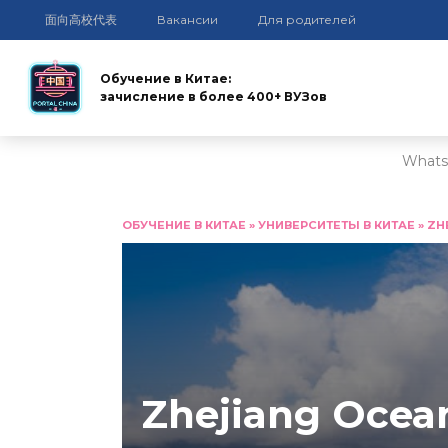
面向高校代表
Вакансии
Для родителей
Обучение в Китае:
зачисление в более 400+ ВУЗов
Whats
Перейти
к
ОБУЧЕНИЕ В КИТАЕ
»
УНИВЕРСИТЕТЫ В КИТАЕ
»
ZH
содержанию
Zhejiang Ocean