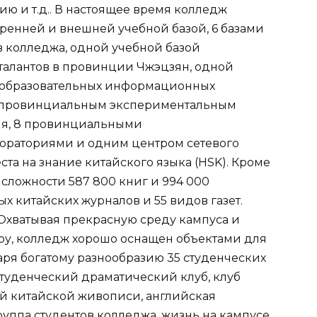
ю и т.д.. В настоящее время колледж
утренней и внешней учебной базой, 6 базами
 колледжа, одной учебной базой
талантов в провинции Чжэцзян, одной
 образовательных информационных
м провинциальным экспериментальным
я, 8 провинциальными
раториями и одним центром сетевого
та на знание китайского языка (HSK). Кроме
 сложности 587 800 книг и 994 000
х китайских журналов и 55 видов газет.
 Охватывая прекрасную среду кампуса и
у, колледж хорошо оснащен объектами для
аря богатому разнообразию 35 студенческих
студенческий драматический клуб, клуб
ой китайской живописи, английская
руппа студентов колледжа, жизнь на кампусе