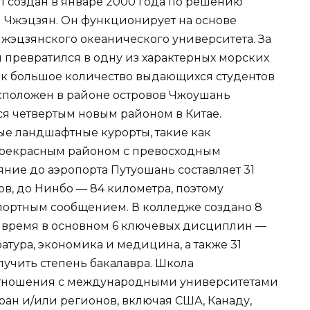
л создан в январе 2000 года по решению
 Чжэцзян. Он функционирует на основе
жэцзянского океанического университета. За
 превратился в одну из характерных морских
к большое количество выдающихся студентов
асположен в районе островов Чжоушань
я четвертым новым районом в Китае.
е ландшафтные курорты, такие как
 прекрасным районом с превосходным
ние до аэропорта Путуошань составляет 31
в, до Нинбо — 84 километра, поэтому
портным сообщением. В колледже создано 8
ее время в основном 6 ключевых дисциплин —
тура, экономика и медицина, а также 31
лучить степень бакалавра. Школа
отношения с международными университетами
тран и/или регионов, включая США, Канаду,