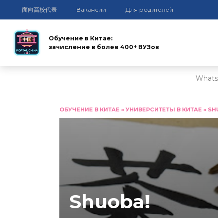
面向高校代表
Вакансии
Для родителей
Обучение в Китае:
зачисление в более 400+ ВУЗов
Whats
Перейти
к
ОБУЧЕНИЕ В КИТАЕ
»
УНИВЕРСИТЕТЫ В КИТАЕ
»
SH
содержанию
Shuoba!