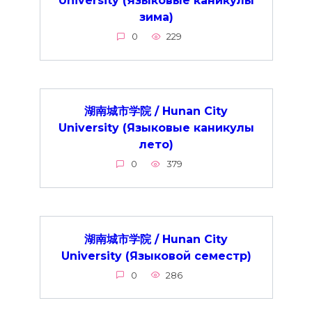
University (Языковые каникулы
зима)
0
229
湖南城市学院 / Hunan City
University (Языковые каникулы
лето)
0
379
湖南城市学院 / Hunan City
University (Языковой семестр)
0
286