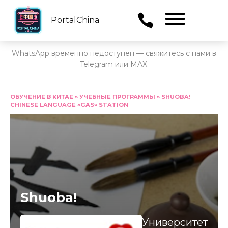
PortalChina
Menu
WhatsApp временно недоступен — свяжитесь с нами в
Telegram или MAX.
Перейти
к
ОБУЧЕНИЕ В КИТАЕ
»
УЧЕБНЫЕ ПРОГРАММЫ
»
SHUOBA!
CHINESE LANGUAGE «GAS» STATION
содержанию
Shuoba!
Университет