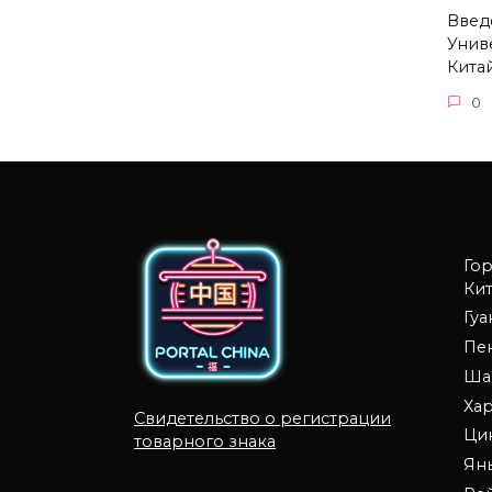
Введ
Унив
Кита
0
Го
Кит
Гу
Пе
Ша
Ха
Свидетельство о регистрации
Ци
товарного знака
Ян