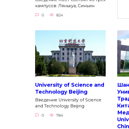
кампусов: Ляньхуа, Синьин
0
824
University of Science and
Шан
Technology Beijing
Уни
Тра
Введение University of Science
Кит
and Technology Beijing
Мед
0
784
Univ
Chi