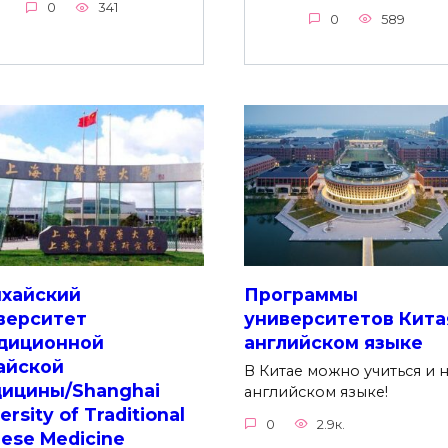
0
341
0
589
хайский
Программы
верситет
университетов Кита
диционной
английском языке
айской
В Китае можно учиться и 
ицины/Shanghai
английском языке!
ersity of Traditional
0
2.9к.
nese Medicine