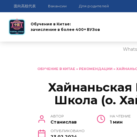
面向高校代表
Вакансии
Для родителей
Обучение в Китае:
зачисление в более 400+ ВУЗов
Whats
Перейти
к
ОБУЧЕНИЕ В КИТАЕ
»
РЕКОМЕНДАЦИИ
»
ХАЙНАНЬС
содержанию
Хайнаньская
Школа (о. Ха
АВТОР
НА ЧТЕНИЕ
Станислав
1 мин
ОПУБЛИКОВАНО
23.02.2024