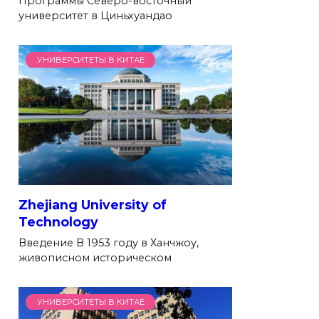
Программы Северо-восточный
университет в Циньхуандао
УНИВЕРСИТЕТЫ В КИТАЕ
Zhejiang University of
Technology
Введение В 1953 году в Ханчжоу,
живописном историческом
УНИВЕРСИТЕТЫ В КИТАЕ