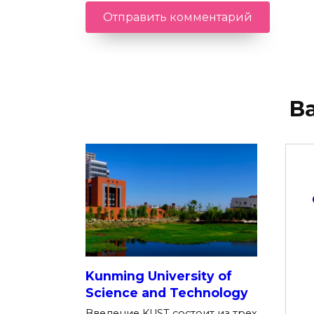
В
Kunming University of
Science and Technology
Введение KUST состоит из трех