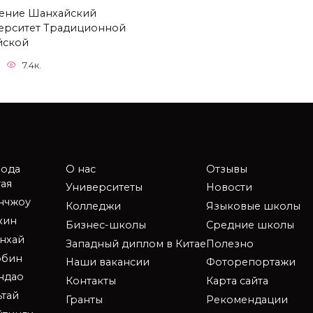
ение Шанхайский
ерситет Традиционной
йской
7.4к.
рода
О нас
Отзывы
ая
Университеты
Новости
анчжоу
Колледжи
Языковые школы
кин
Бизнес-школы
Средние школы
нхай
Западный диплом в Китае
Полезно
рбин
Наши вакансии
Фоторепортажи
ндао
Контакты
Карта сайта
ьтай
Гранты
Рекомендации