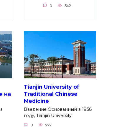
0
542
Tianjin University of
я на
Traditional Chinese
Medicine
на
Введение Основанный в 1958
году, Tianjin University
0
777