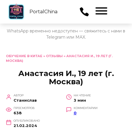
PortalChina
Menu
WhatsApp временно недоступен — свяжитесь с нами в
Telegram или MAX.
Перейти
к
ОБУЧЕНИЕ В КИТАЕ
»
ОТЗЫВЫ
»
АНАСТАСИЯ И., 19 ЛЕТ (Г.
МОСКВА)
содержанию
Анастасия И., 19 лет (г.
Москва)
АВТОР
НА ЧТЕНИЕ
Станислав
3 мин
ПРОСМОТРОВ
КОММЕНТАРИИ
638
0
ОПУБЛИКОВАНО
21.02.2024