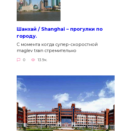
Шанхай / Shanghai – прогулки по
городу.
С момента когда супер-скоростной
maglev train стремительно
0
13.9к.