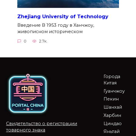
Zhejiang University of Technology
Введение В 1953 году в Ханчжоу,
живописном историческом
0
2.7к.
Города
Китая
Гуанчжоу
Пекин
Шанхай
Харбин
Циндао
Свидетельство о регистрации
товарного знака
Яньтай