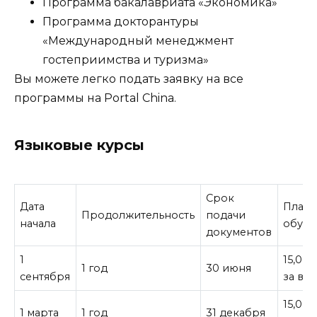
Программа бакалавриата «Экономика»
Программа докторантуры
«Международный менеджмент
гостеприимства и туризма»
Вы можете легко подать заявку на все
программы на Portal China.
Языковые курсы
Срок
Дата
Плата
Продолжительность
подачи
начала
обуче
документов
1
15,00
1 год
30 июня
сентября
за все
15,00
1 марта
1 год
31 декабря