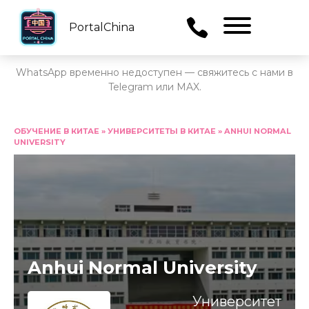
PortalChina
Menu
WhatsApp временно недоступен — свяжитесь с нами в
Telegram или MAX.
Перейти
к
ОБУЧЕНИЕ В КИТАЕ
»
УНИВЕРСИТЕТЫ В КИТАЕ
»
ANHUI NORMAL
UNIVERSITY
содержанию
Anhui Normal University
Университет