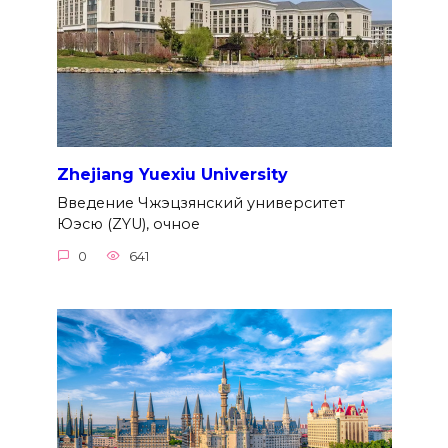
Zhejiang Yuexiu University
Введение Чжэцзянский университет
Юэсю (ZYU), очное
0
641