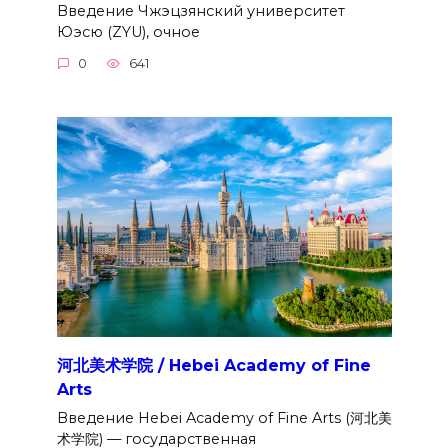
Введение Чжэцзянский университет
Юэсю (ZYU), очное
0
641
河北美术学院 / Hebei Academy of Fine
Arts
Введение Hebei Academy of Fine Arts (河北美
术学院) — государственная