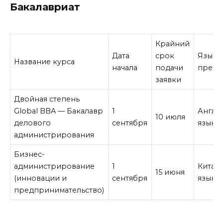
Бакалавриат
Крайний
Дата
срок
Язык
Название курса
начала
подачи
препо
заявки
Двойная степень
Global BBA — Бакалавр
1
Англи
10 июля
делового
сентября
язык
администрирования
Бизнес-
администрирование
1
Китай
15 июня
(инновации и
сентября
язык
предпринимательство)