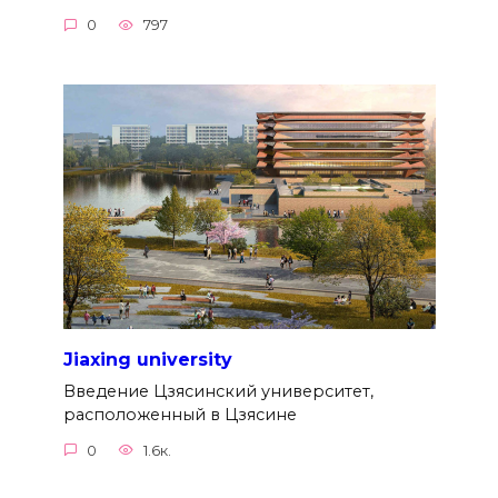
0
797
Jiaxing university
Введение Цзясинский университет,
расположенный в Цзясине
0
1.6к.