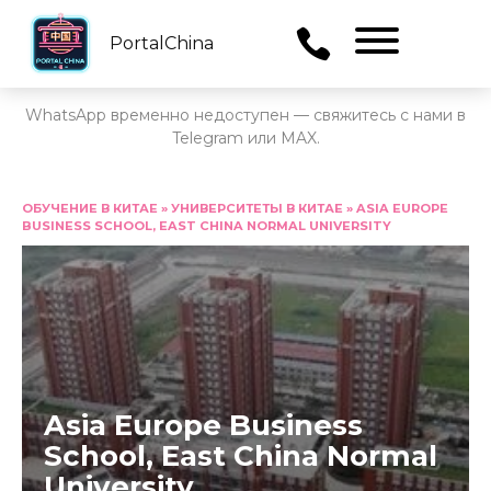
PortalChina
Menu
WhatsApp временно недоступен — свяжитесь с нами в
Telegram или MAX.
Перейти
к
ОБУЧЕНИЕ В КИТАЕ
»
УНИВЕРСИТЕТЫ В КИТАЕ
»
ASIA EUROPE
BUSINESS SCHOOL, EAST CHINA NORMAL UNIVERSITY
содержанию
Asia Europe Business
School, East China Normal
University