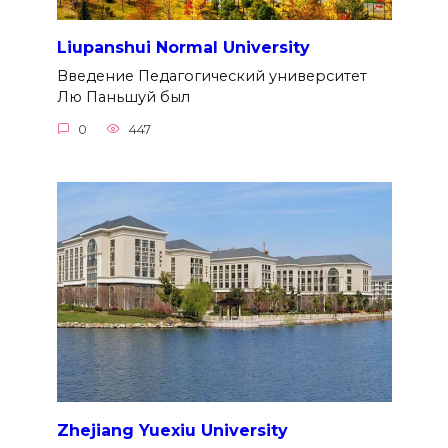
Liupanshui Normal University
Введение Педагогический университет
Лю Паньшуй был
0
447
Zhejiang Yuexiu University