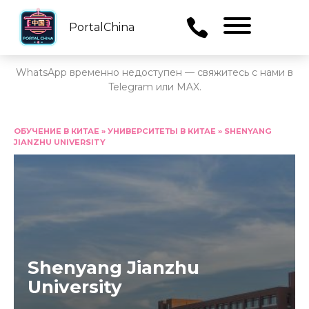
PortalChina
Menu
WhatsApp временно недоступен — свяжитесь с нами в
Telegram или MAX.
Перейти
к
ОБУЧЕНИЕ В КИТАЕ
»
УНИВЕРСИТЕТЫ В КИТАЕ
»
SHENYANG
JIANZHU UNIVERSITY
содержанию
Shenyang Jianzhu
University