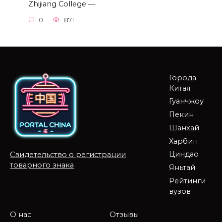
Zhijiang College —
0
871
Города
Китая
Гуанчжоу
Пекин
Шанхай
Харбин
Циндао
Свидетельство о регистрации
товарного знака
Яньтай
Рейтинги
вузов
О нас
Отзывы