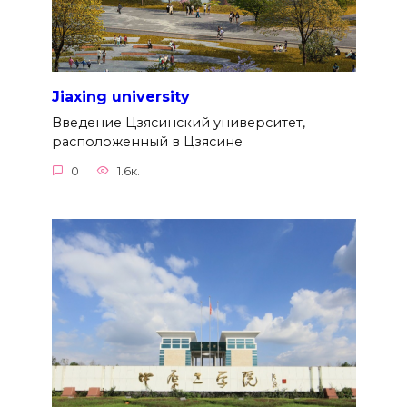
Jiaxing university
Введение Цзясинский университет,
расположенный в Цзясине
0
1.6к.