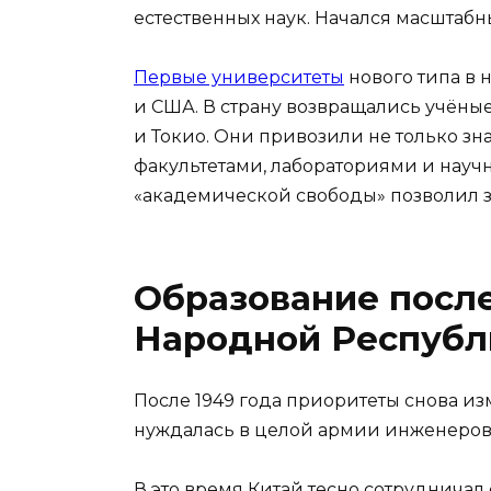
естественных наук. Начался масштаб
Первые университеты
нового типа в 
и США. В страну возвращались учёны
и Токио. Они привозили не только зна
факультетами, лабораториями и нау
«академической свободы» позволил 
Образование после
Народной Республ
После 1949 года приоритеты снова и
нуждалась в целой армии инженеров,
В это время Китай тесно сотрудничал