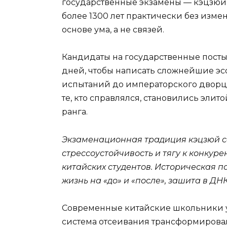
государственные экзамены — кэцзюй, 
более 1300 лет практически без изме
основе ума, а не связей.
Кандидаты на государственные посты
дней, чтобы написать сложнейшие эсс
испытаний до императорского дворц
те, кто справлялся, становились эл
ранга.
Экзаменационная традиция кэцзюй 
стрессоустойчивость и тягу к конкур
китайских студентов. Историческая п
жизнь на «до» и «после», зашита в ДНК
Современные китайские школьники уча
система отсеивания трансформировала