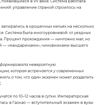
появившиеся в VII веке. Система работала
нений: управление страной строилось на
 запирались в крошечных кельях на несколько
е. Система была многоуровневой: от уездных
а. Процент прохождения — ничтожно мал, но
итой — «мандаринами», чиновниками высшего
сформировала невероятную
енции, которая встречается у современных
амять о том, что один экзамен может разделить
.
тся по 10–12 часов в сутки. Императорская
сь в Гаокао — вступительный экзамен в вузы: