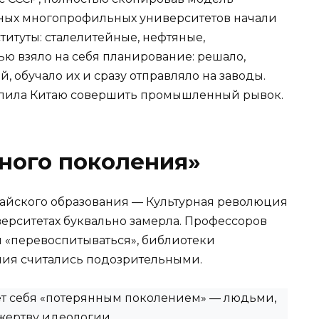
мных многопрофильных университетов начали
итуты: сталелитейные, нефтяные,
ью взяло на себя планирование: решало,
, обучало их и сразу отправляло на заводы.
волила Китаю совершить промышленный рывок.
ного поколения»
тайского образования — Культурная революция
ниверситетах буквально замерла. Профессоров
ы «перевоспитываться», библиотеки
ния считались подозрительными.
ёт себя «потерянным поколением» — людьми,
 жертву идеологии.