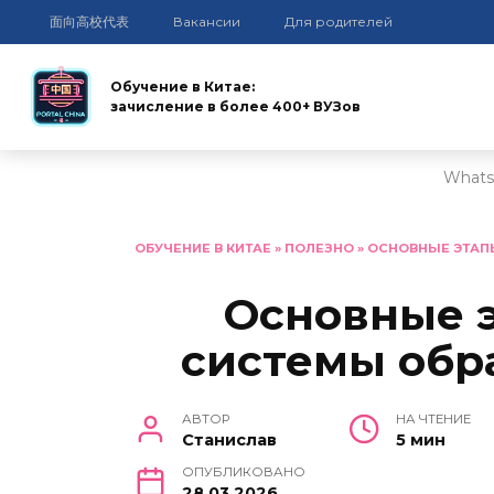
面向高校代表
Вакансии
Для родителей
Обучение в Китае:
зачисление в более 400+ ВУЗов
Whats
Перейти
к
ОБУЧЕНИЕ В КИТАЕ
»
ПОЛЕЗНО
»
ОСНОВНЫЕ ЭТАПЫ
содержанию
Основные 
системы обр
АВТОР
НА ЧТЕНИЕ
Станислав
5 мин
ОПУБЛИКОВАНО
28.03.2026