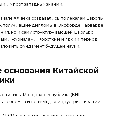
ный импорт западных знаний.
начале XX века создавались по лекалам Европы
е, получившие дипломы в Оксфорде, Гарварде
ния, но и саму структуру высшей школы: с
чными журналами. Короткий и яркий период
заложить фундамент будущей науки.
 основания Китайской
ики
зменились. Молодая республика (КНР)
 агрономов и врачей для индустриализации.
 с СССР, полностью скопировав модель