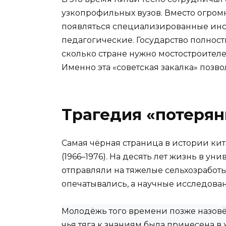
узкопрофильных вузов. Вместо огро
появляться специализированные инст
педагогические. Государство полност
сколько стране нужно мостостроителей
Именно эта «советская закалка» поз
Трагедия «потерян
Самая чёрная страница в истории ки
(1966–1976). На десять лет жизнь в у
отправляли на тяжелые сельхозработ
опечатывались, а научные исследова
Молодёжь того времени позже назов
чья тяга к знаниям была принесена в