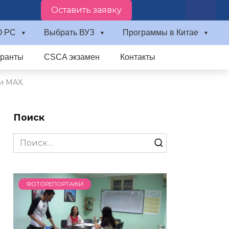
Оставить заявку
О PC
Выбрать ВУЗ
Программы в Китае
Гранты
CSCA экзамен
Контакты
и MAX.
Поиск
Search
for:
ФОТОРЕПОРТАЖИ