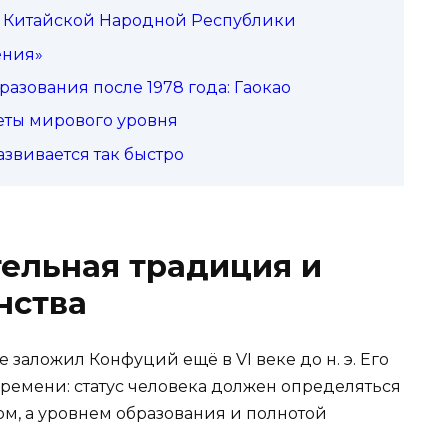
я Китайской Народной Республики
ения»
азования после 1978 года: Гаокао
еты мирового уровня
азвивается так быстро
ельная традиция и
нства
заложил Конфуций ещё в VI веке до н. э. Его
ремени: статус человека должен определяться
ом, а уровнем образования и полнотой