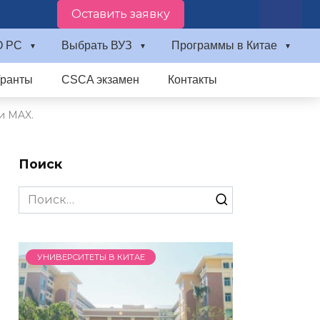
Оставить заявку
О PC
Выбрать ВУЗ
Программы в Китае
Гранты
CSCA экзамен
Контакты
и MAX.
Поиск
Search
for:
УНИВЕРСИТЕТЫ В КИТАЕ