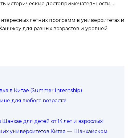
ить исторические достопримечательности…
интересных летних программ в университетах и
Ханчжоу для разных возрастов и уровней
ка в Китае (Summer Internship)
ине для любого возраста!
анхае для детей от 14 лет и взрослых!
чших университетов Китая — Шанхайском