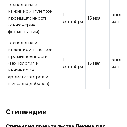
Технология и
инжиниринг легкой
1
англи
промышленности
15 мая
сентября
язык
(Инженерия
ферментации)
Технология и
инжиниринг легкой
промышленности
1
англи
(Технология и
15 мая
сентября
язык
инжиниринг
ароматизаторов и
вкусовых добавок)
Стипендии
Стипендия правительства Пекина для