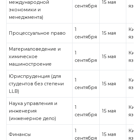
международной
15 мая
сентября
язык
экономики и
менеджмента)
1
Кита
Процессуальное право
15 мая
сентября
язык
Материаловедение и
1
Кита
химическое
15 мая
сентября
язык
машиностроение
Юриспруденция (для
1
Кита
студентов без степени
15 мая
сентября
язык
LLB)
Наука управления и
1
Кита
инженерия
15 мая
сентября
язык
(инженерное дело)
1
Кита
Финансы
15 мая
сентября
язык