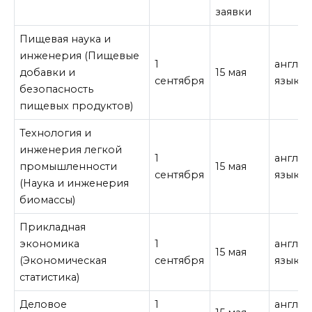
заявки
Пищевая наука и
инженерия (Пищевые
1
англи
добавки и
15 мая
сентября
язык
безопасность
пищевых продуктов)
Технология и
инженерия легкой
1
англи
промышленности
15 мая
сентября
язык
(Наука и инженерия
биомассы)
Прикладная
экономика
1
англи
15 мая
(Экономическая
сентября
язык
статистика)
Деловое
1
англи