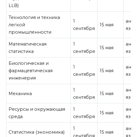
LLB)
Технология и техника
1
англ
легкой
15 мая
сентября
язык
промышленности
Математическая
1
англ
15 мая
статистика
сентября
язык
Биологическая и
1
англ
фармацевтическая
15 мая
сентября
язык
инженерия
1
англ
Механика
15 мая
сентября
язык
Ресурсы и окружающая
1
англ
15 мая
среда
сентября
язык
1
англ
Статистика (экономика)
15 мая
сентября
язык