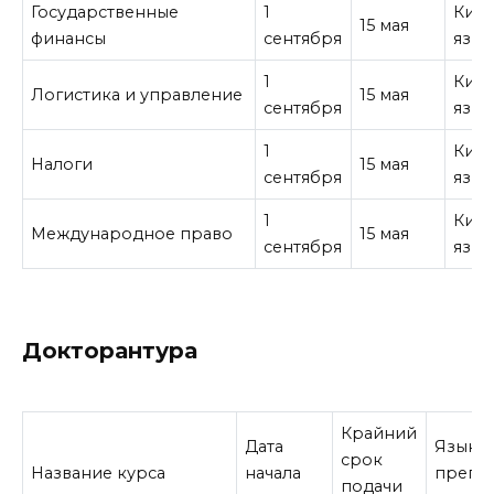
Государственные
1
Кита
15 мая
финансы
сентября
язык
1
Кита
Логистика и управление
15 мая
сентября
язык
1
Кита
Налоги
15 мая
сентября
язык
1
Кита
Международное право
15 мая
сентября
язык
Докторантура
Крайний
Дата
Язык
срок
Название курса
начала
препо
подачи