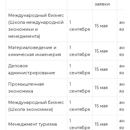
заявки
Международный бизнес
(Школа международной
1
англ
15 мая
экономики и
сентября
язык
менеджмента)
Материаловедение и
1
англ
15 мая
химическая инженерия
сентября
язык
Деловое
1
англ
15 мая
администрирование
сентября
язык
Промышленная
1
англ
15 мая
экономика
сентября
язык
Международный бизнес
1
англ
15 мая
(Школа экономики)
сентября
язык
1
англ
Менеджмент туризма
15 мая
сентября
язык