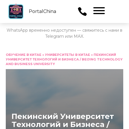
PortalChina
Menu
WhatsApp временно недоступен — свяжитесь с нами в
Telegram или MAX.
Перейти
к
ОБУЧЕНИЕ В КИТАЕ
»
УНИВЕРСИТЕТЫ В КИТАЕ
»
ПЕКИНСКИЙ
УНИВЕРСИТЕТ ТЕХНОЛОГИЙ И БИЗНЕСА / BEIJING TECHNOLOGY
содержанию
AND BUSINESS UNIVERSITY
Пекинский Университет
Технологий и Бизнеса /