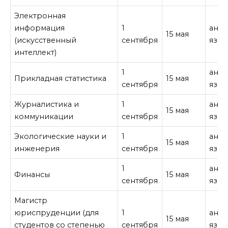
Электронная
информация
1
англ
15 мая
(искусственный
сентября
язык
интеллект)
1
англ
Прикладная статистика
15 мая
сентября
язык
Журналистика и
1
англ
15 мая
коммуникации
сентября
язык
Экологические науки и
1
англ
15 мая
инженерия
сентября
язык
1
англ
Финансы
15 мая
сентября
язык
Магистр
юриспруденции (для
1
англ
15 мая
студентов со степенью
сентября
язык