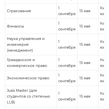
1
Кита
Страхование
15 мая
сентября
язык
1
Кита
Финансы
15 мая
сентября
язык
Наука управления и
1
Кита
инженерия
15 мая
сентября
язык
(менеджмент)
Гражданское и
1
Кита
15 мая
коммерческое право
сентября
язык
1
Кита
Экономическое право
15 мая
сентября
язык
Jusis Master (для
1
Кита
студентов со степенью
15 мая
сентября
язык
LLB)