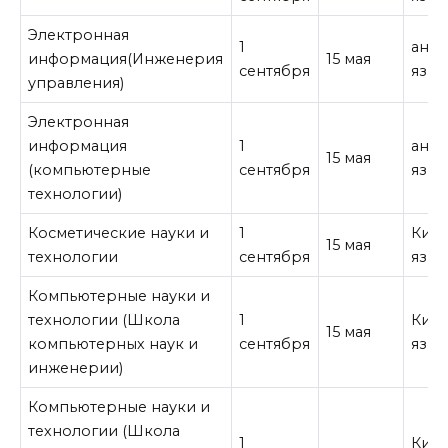
Электронная
1
англ
информация(Инженерия
15 мая
сентября
язык
управления)
Электронная
информация
1
англ
15 мая
(компьютерные
сентября
язык
технологии)
Косметические науки и
1
Кита
15 мая
технологии
сентября
язык
Компьютерные науки и
технологии (Школа
1
Кита
15 мая
компьютерных наук и
сентября
язык
инженерии)
Компьютерные науки и
технологии (Школа
1
Кита