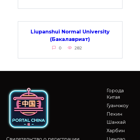
Liupanshui Normal University
(Бакалавриат)
0
282
Города
Китая
Гуанчжоу
Пекин
Шанхай
Харбин
Циндао
Свидетельство о регистрации