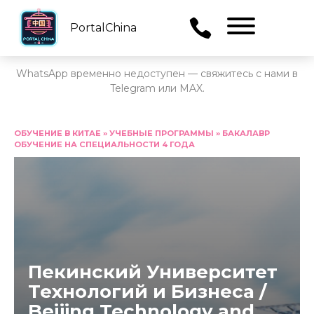
PortalChina
Menu
WhatsApp временно недоступен — свяжитесь с нами в
Telegram или MAX.
Перейти
к
ОБУЧЕНИЕ В КИТАЕ
»
УЧЕБНЫЕ ПРОГРАММЫ
»
БАКАЛАВР
ОБУЧЕНИЕ НА СПЕЦИАЛЬНОСТИ 4 ГОДА
содержанию
Пекинский Университет
Технологий и Бизнеса /
Beijing Technology and