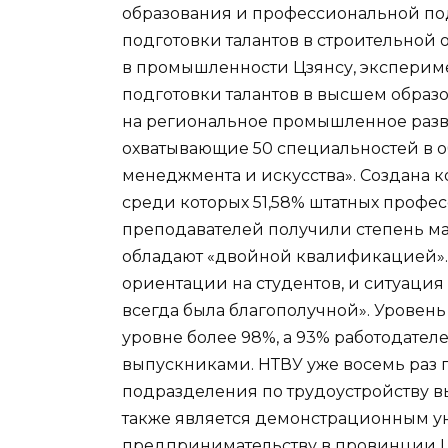
образования и профессиональной под
подготовки талантов в строительной 
в промышленности Цзянсу, эксперим
подготовки талантов в высшем образ
на региональное промышленное разв
охватывающие 50 специальностей в о
менеджмента и искусства». Создана 
среди которых 51,58% штатных профес
преподавателей получили степень ма
обладают «двойной квалификацией»
ориентации на студентов, и ситуация
всегда была благополучной». Уровень
уровне более 98%, а 93% работодате
выпускниками. НТВУ уже восемь раз 
подразделения по трудоустройству в
также является демонстрационным у
предпринимательству в провинции Ц