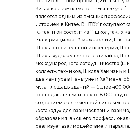
правительством провинции Цзянсу и
Китая как комплексное высшее учебно
является одним из высших професси
историей в Китае. В НТВУ поступают 
Китая, и он состоит из 11 школ, таки
информационной инженерии, Школа 
Школа строительной инженерии, Шк
Школа художественного дизайна, Шк
международного сотрудничества (Шко
колледж техников, Школа Хаймэнь и
два кампуса в Наньтуне и Хаймене, о
му, а площадь зданий — более 400 00
преподавателей и около 18 000 студе
созданием современной системы про
«эстакаду» для взаимосвязи и взаим
образования, высшего профессиональ
реализует взаимодействие и паралле