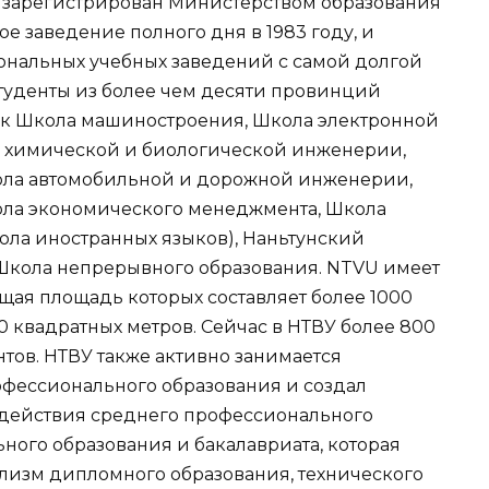
 зарегистрирован Министерством образования
е заведение полного дня в 1983 году, и
ональных учебных заведений с самой долгой
студенты из более чем десяти провинций
х как Школа машиностроения, Школа электронной
химической и биологической инженерии,
ола автомобильной и дорожной инженерии,
ола экономического менеджмента, Школа
ла иностранных языков), Наньтунский
 Школа непрерывного образования. NTVU имеет
бщая площадь которых составляет более 1000
0 квадратных метров. Сейчас в НТВУ более 800
нтов. НТВУ также активно занимается
фессионального образования и создал
одействия среднего профессионального
ного образования и бакалавриата, которая
лизм дипломного образования, технического