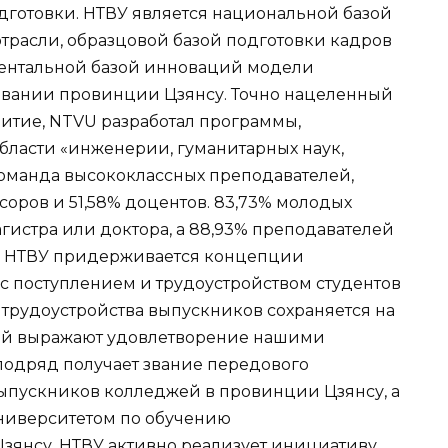
готовки. НТВУ является национальной базой
отрасли, образцовой базой подготовки кадров
ентальной базой инноваций модели
овании провинции Цзянсу. Точно нацеленный
итие, NTVU разработал программы,
бласти «инженерии, гуманитарных наук,
команда высококлассных преподавателей,
соров и 51,58% доцентов. 83,73% молодых
гистра или доктора, а 88,93% преподавателей
. НТВУ придерживается концепции
 с поступлением и трудоустройством студентов
 трудоустройства выпускников сохраняется на
лей выражают удовлетворение нашими
подряд получает звание передового
ыпускников колледжей в провинции Цзянсу, а
ниверситетом по обучению
зянсу. НТВУ активно реализует инициативу