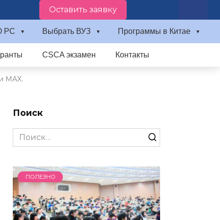
Оставить заявку
О PC
Выбрать ВУЗ
Программы в Китае
Гранты
CSCA экзамен
Контакты
и MAX.
Поиск
Search
for:
ПОЛЕЗНО