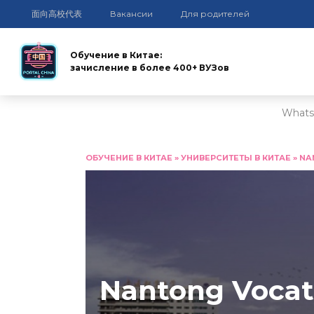
面向高校代表
Вакансии
Для родителей
Обучение в Китае:
зачисление в более 400+ ВУЗов
Whats
Перейти
к
ОБУЧЕНИЕ В КИТАЕ
»
УНИВЕРСИТЕТЫ В КИТАЕ
»
NA
содержанию
Nantong Vocati