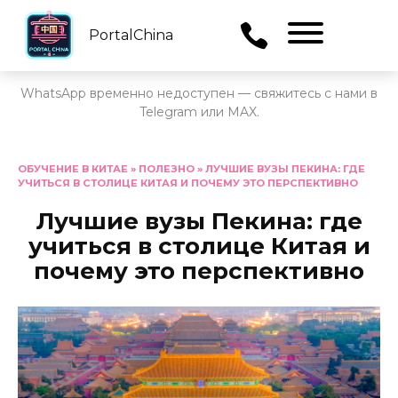
PortalChina
Menu
WhatsApp временно недоступен — свяжитесь с нами в
Telegram или MAX.
Перейти
к
ОБУЧЕНИЕ В КИТАЕ
»
ПОЛЕЗНО
»
ЛУЧШИЕ ВУЗЫ ПЕКИНА: ГДЕ
УЧИТЬСЯ В СТОЛИЦЕ КИТАЯ И ПОЧЕМУ ЭТО ПЕРСПЕКТИВНО
содержанию
Лучшие вузы Пекина: где
учиться в столице Китая и
почему это перспективно