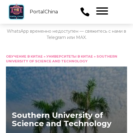
PortalChina
Menu
WhatsApp временно недоступен — свяжитесь с нами в
Telegram или MAX.
Перейти
к
ОБУЧЕНИЕ В КИТАЕ
»
УНИВЕРСИТЕТЫ В КИТАЕ
»
SOUTHERN
UNIVERSITY OF SCIENCE AND TECHNOLOGY
содержанию
Southern University of
Science and Technology