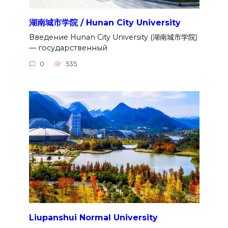
湖南城市学院 / Hunan City University
Введение Hunan City University (湖南城市学院)
— государственный
0
535
Liupanshui Normal University