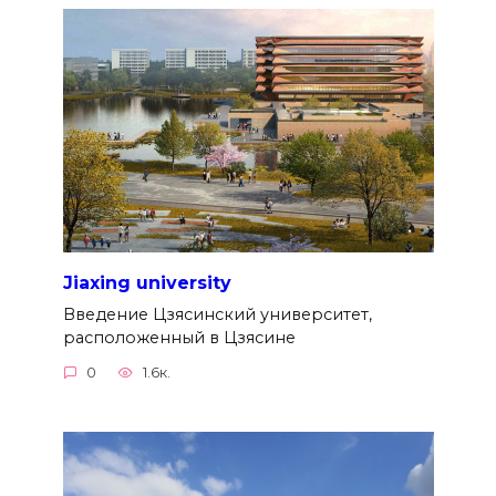
Jiaxing university
Введение Цзясинский университет,
расположенный в Цзясине
0
1.6к.