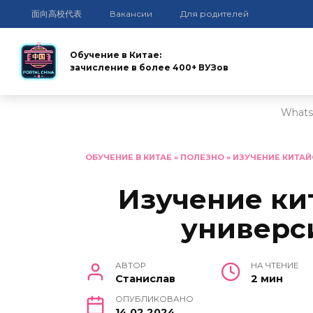
面向高校代表
Вакансии
Для родителей
Обучение в Китае:
зачисление в более 400+ ВУЗов
Whats
Перейти
к
ОБУЧЕНИЕ В КИТАЕ
»
ПОЛЕЗНО
»
ИЗУЧЕНИЕ КИТАЙ
содержанию
Изучение ки
универс
АВТОР
НА ЧТЕНИЕ
Станислав
2 мин
ОПУБЛИКОВАНО
14.02.2024